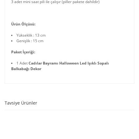
3 adet mini saat pili ile çalışır (piller pakete dahildir)
Ürün Ölçüsü:
Yükseklik : 13 cm
Genişlik : 15 cm
Paket İçeriği:
1 Adet
Cadılar Bayramı Halloween Led Işıklı Sopalı
Balkabağı Dekor
Tavsiye Ürünler