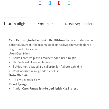
Ürün Bilgisi
Yorumlar
Taksit Seçenekleri
Ön
Cam Fanus İçinde Led Işıklı Kız Biblosu
ile bir çok alanda farklı
dekor oluşturabilir dilerseniz özel bir hediye alternatifi olarak
değerlendirebilirsiniz.
Ürün Özellikleri:
Kaliteli cam ve plastik malzemeden üretilmiştir
Üstünde askı kancası bulunur
3 Adet mini saat pili ile çalışır(piller Pakete dahildir)
Renk asorti olarak gönderilecektir
Ürün Ölçüsü:
17 cm x 5 cm x 5 cm
Paket İçeriği:
1 adet
Cam Fanus İçinde Led Işıklı Kız Biblosu