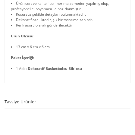
Ürün sert ve kaliteli polimer malzemeden yapılmış olup,
profesyonel el boyaması ile hazırlanmıştır.
Kusursuz şekilde detayları bulunmaktadır.
Dekoratif özelliktedir, şık bir tasarıma sahiptir.
Renk asorti olarak gönderilecektir
Ürün Ölçüsü:
13 cm x 6 cm x 6 cm
Paket İçeriği:
1 Adet
Dekoratif Basketbolcu Biblosu
Tavsiye Ürünler