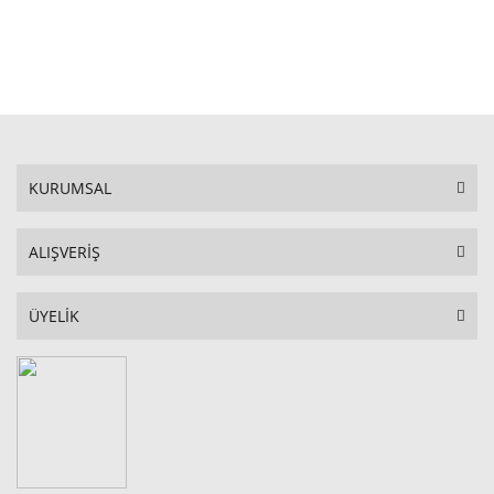
STOKTA YOK
KURUMSAL
ALIŞVERİŞ
ÜYELİK