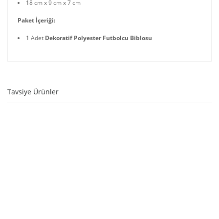
18 cm x 9 cm x 7 cm
Paket İçeriği:
1 Adet
Dekoratif Polyester Futbolcu Biblosu
Tavsiye Ürünler