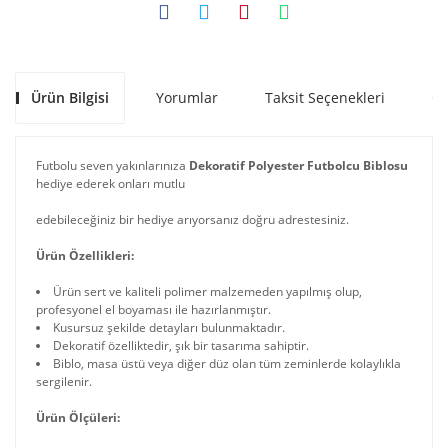
Ürün Bilgisi
Yorumlar
Taksit Seçenekleri
Ön
Futbolu seven yakınlarınıza
Dekoratif Polyester Futbolcu Biblosu
hediye ederek onları mutlu
edebileceğiniz bir hediye arıyorsanız doğru adrestesiniz.
Ürün Özellikleri:
Ürün sert ve kaliteli polimer malzemeden yapılmış olup,
profesyonel el boyaması ile hazırlanmıştır.
Kusursuz şekilde detayları bulunmaktadır.
Dekoratif özelliktedir, şık bir tasarıma sahiptir.
Biblo, masa üstü veya diğer düz olan tüm zeminlerde kolaylıkla
sergilenir.
Ürün Ölçüleri: