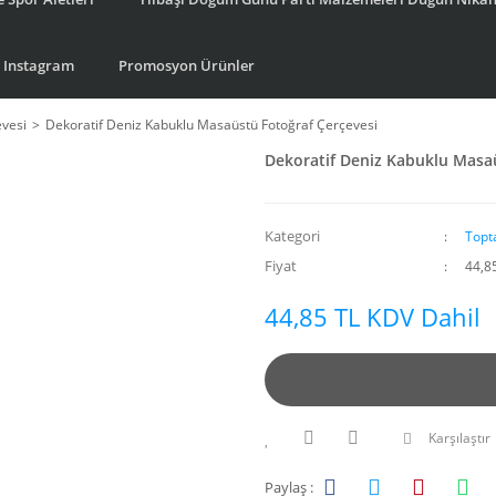
Instagram
Promosyon Ürünler
evesi
Dekoratif Deniz Kabuklu Masaüstü Fotoğraf Çerçevesi
Dekoratif Deniz Kabuklu Masa
Kategori
Topt
Fiyat
44,8
44,85 TL KDV Dahil
Karşılaştır
Paylaş :