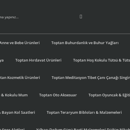
Anne ve Bebe Ürünleri
Toptan Buhurdanlık ve Buhur Yağları
şya
Toptan Hırdavat Ürünleri
Toptan Hoş Kokulu Tütsü & Tütsü
tan Kozmetik Ürünleri
Toptan Meditasyon Tibet Çanı Çanağı Singi
u & Kokulu Mum
Toptan Oto Aksesuar
Toptan Oyuncak & Eğiti
& Bayan Kol Saatleri
Toptan Teraryum Bibloları & Malzemeleri
 Spor Aletleri
Yılbaşı Doğum Günü Parti Malzemeleri Düğün Nikah