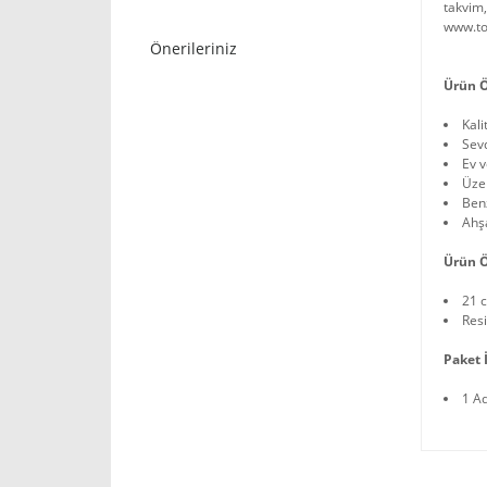
takvim,
www.to
Önerileriniz
Ürün Ö
Kali
Sevd
Ev v
Üzer
Benz
Ahş
Ürün Ö
21 
Res
Paket İ
1 A