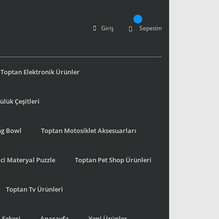
Giriş
Sepetim
Toptan Elektronik Ürünler
lük Çeşitleri
ng Bowl
Toptan Motosiklet Aksesuarları
ci Materyal Puzzle
Toptan Pet Shop Ürünleri
Toptan Tv Ürünleri
 Şekeri
Anasayfa
Yeni Ürünler