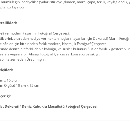
 mumluk gibi hediyelik eşyalar istiridye ,dümen, martı, çapa, terlik, kayık,s andık,
ptanturkiye.com
zellikleri:
teli ve modern tasarımlı Fotoğraf Çerçevesi.
iklerinize sıradan hediye vermekten hoşlanmayanlar için Dekoratif Marin Fotoğr
e ofisler için birbirinden farklı modern, Nostaljik Fotoğraf Çerçevesi.
inde denize ait farklı deniz kabuğu, ve süsler bulunur.(Süsler farklılık gösterebilir
ersiz yepyeni bir Ahşap Fotoğraf Çerçevesi konsepti ve şıklığı.
ap malzemeden Üretilmiştir.
lçüleri:
cm x 16.5 cm
im Ölçüsü 10 cm x 15 cm
çeriği:
det
Dekoratif Deniz Kabuklu Masaüstü Fotoğraf Çerçevesi