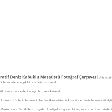
ratif Deniz Kabuklu Masaüstü Fotoğraf Çerçevesi
Ürün sizin
ri ile son derece şık bir görünüm sunacaktır
if tasarımıyla evlerine ayrı bir hava katacak
ik deniz ürünleri olan marin hediyelik evinizin bir köşesinde deniz havası estirdiği
Marin Grubu Sahil-Deniz Eşyaları Hediyelik Eşya ait biblo, welcome duvar süsleri