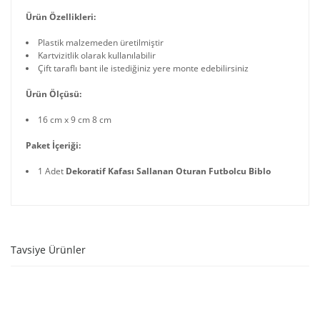
Ürün Özellikleri:
Plastik malzemeden üretilmiştir
Kartvizitlik olarak kullanılabilir
Çift taraflı bant ile istediğiniz yere monte edebilirsiniz
Ürün Ölçüsü:
16 cm x 9 cm 8 cm
Paket İçeriği:
1 Adet
Dekoratif Kafası Sallanan Oturan Futbolcu Biblo
Tavsiye Ürünler