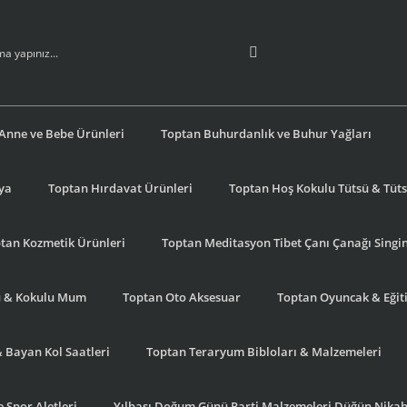
Anne ve Bebe Ürünleri
Toptan Buhurdanlık ve Buhur Yağları
şya
Toptan Hırdavat Ürünleri
Toptan Hoş Kokulu Tütsü & Tütsü
tan Kozmetik Ürünleri
Toptan Meditasyon Tibet Çanı Çanağı Singi
u & Kokulu Mum
Toptan Oto Aksesuar
Toptan Oyuncak & Eğiti
& Bayan Kol Saatleri
Toptan Teraryum Bibloları & Malzemeleri
 Spor Aletleri
Yılbaşı Doğum Günü Parti Malzemeleri Düğün Nikah