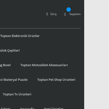
Giriş
Sepetim
Toptan Elektronik Ürünler
lük Çeşitleri
ng Bowl
Toptan Motosiklet Aksesuarları
ci Materyal Puzzle
Toptan Pet Shop Ürünleri
Toptan Tv Ürünleri
 Şekeri
Anasayfa
Yeni Ürünler