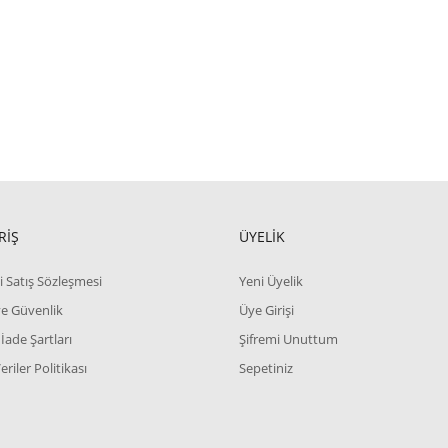
RİŞ
ÜYELİK
i Satış Sözleşmesi
Yeni Üyelik
 ve Güvenlik
Üye Girişi
 İade Şartları
Şifremi Unuttum
Veriler Politikası
Sepetiniz