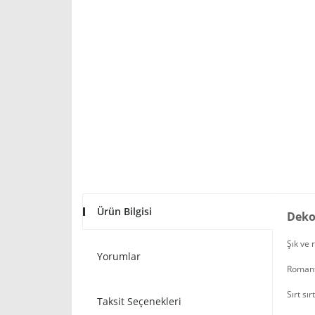
Ürün Bilgisi
Dekor
Şık ve 
Yorumlar
Romanti
Sırt sı
Taksit Seçenekleri