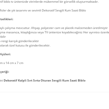
if biblo tv ünitenizde vitrinlerde mükemmel bir görsellik oluşturmaktadır.
fisler de şık tasarımı ve sevimli Dekoratif Sevgili Kum Saati Biblo
zelikleri:
ylı çalışma mevcuttur. Ahşap, polyester cam ve plastik malzemeden üretilmiştir
şma masanıza, kitaplığınıza veya TV ünitenize koyabileceğiniz Her ayrıntısı özenle
bilir
rengi karışık gönderilecektir
olarak özel kutusu ile gönderilecektir.
lçüleri:
cm x 14 cm x 7 cm
çeriği:
det
Dekoratif Kalpli Sırt Sırta Oturan Sevgili Kum Saati Biblo