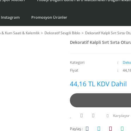
Instagram
Promosyon Ürünler
o & Kum Saati & Kalemlik
Dekoratif Sevgili Biblo
Dekoratif Kalpli Sırt Sırta O
Dekoratif Kalpli Sırt Sırta Otu
Kategori
Dekor
Fiyat
44,1
44,16 TL KDV Dahil
Karşılaştır
Paylaş :