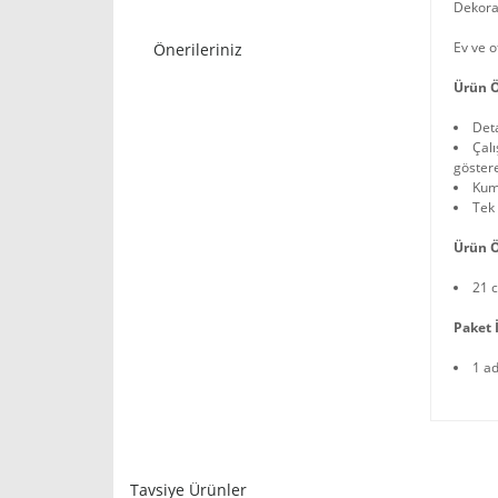
Dekorat
Ev ve o
Önerileriniz
Ürün Ö
Deta
Çalı
göstere
Kum 
Tek 
Ürün Ö
21 
Paket İ
1 a
Tavsiye Ürünler