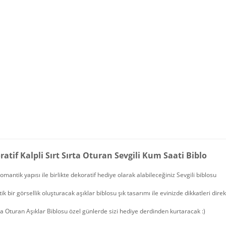
atif Kalpli Sırt Sırta Oturan Sevgili Kum Saati Biblo
romantik yapısı ile birlikte dekoratif hediye olarak alabileceğiniz Sevgili biblosu
k bir görsellik oluşturacak aşıklar biblosu şık tasarımı ile evinizde dikkatleri dir
rta Oturan Aşıklar Biblosu özel günlerde sizi hediye derdinden kurtaracak :)