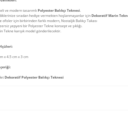
zellikleri:
teli ve modern tasarımlı
Polyester Balıkçı Teknesi
.
diklerinize sıradan hediye vermekten hoşlanmayanlar için
Dekoratif Marin Tekn
e ofisler için birbirinden farklı modern, Nostaljik Balıkçı Takası
ersiz yepyeni bir Polyester Tekne konsept ve şıklığı.
n Tekne karışık model gönderilecektir.
lçüleri:
cm x 4.5 cm x 3 cm
çeriği:
det
Dekoratif Polyester Balıkçı Teknesi