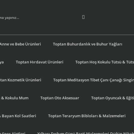
Anne ve Bebe Ürünleri
Toptan Buhurdanlık ve Buhur Yağları
şya
Toptan Hırdavat Ürünleri
Toptan Hoş Kokulu Tütsü & Tütsü
tan Kozmetik Ürünleri
Toptan Meditasyon Tibet Çanı Çanağı Singi
u & Kokulu Mum
Toptan Oto Aksesuar
Toptan Oyuncak & Eğiti
& Bayan Kol Saatleri
Toptan Teraryum Bibloları & Malzemeleri
 Spor Aletleri
Yılbaşı Doğum Günü Parti Malzemeleri Düğün Nikah