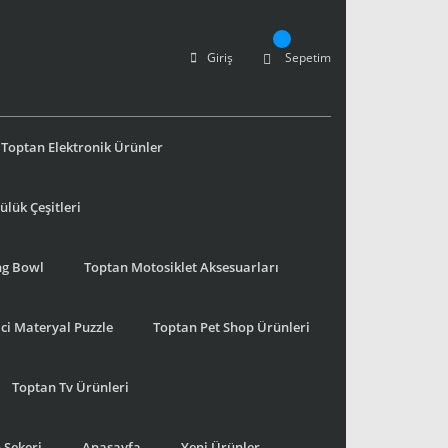
Giriş
Sepetim
Toptan Elektronik Ürünler
lük Çeşitleri
ng Bowl
Toptan Motosiklet Aksesuarları
ci Materyal Puzzle
Toptan Pet Shop Ürünleri
Toptan Tv Ürünleri
 Şekeri
Anasayfa
Yeni Ürünler