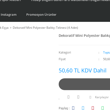
Instagram
Promosyon Ürünler
k Eşya
Dekoratif Mini Polyester Balıkçı Teknesi (4 Adet)
Dekoratif Mini Polyester Balıkç
Kategori
Topt
Fiyat
50,6
50,60 TL KDV Dahil
Karşılaştır
Paylaş :