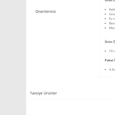
Ürün Ö
Kali
Önerileriniz
Sev
Ev v
Benz
Mari
Ürün Ö
10 
Paket İ
4 A
Tavsiye Ürünler