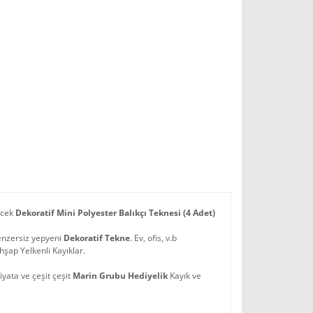
ecek
Dekoratif Mini Polyester Balıkçı Teknesi (4 Adet)
benzersiz yepyeni
Dekoratif Tekne
. Ev, ofis, v.b
Ahşap Yelkenli Kayıklar.
iyata ve çeşit çeşit
Marin Grubu Hediyelik
Kayık ve