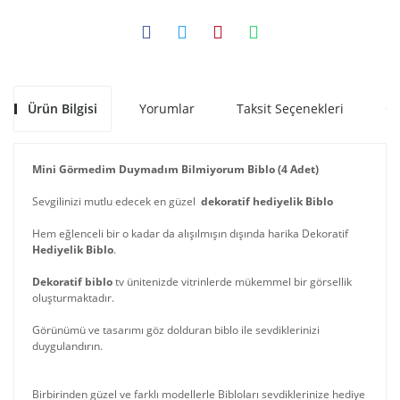
Ürün Bilgisi
Yorumlar
Taksit Seçenekleri
Ön
Mini Görmedim Duymadım Bilmiyorum Biblo (4 Adet)
Sevgilinizi mutlu edecek en güzel
dekoratif hediyelik Biblo
Hem eğlenceli bir o kadar da alışılmışın dışında harika Dekoratif
Hediyelik Biblo
.
Dekoratif biblo
tv ünitenizde vitrinlerde mükemmel bir görsellik
oluşturmaktadır.
Görünümü ve tasarımı göz dolduran biblo ile sevdiklerinizi
duygulandırın.
Birbirinden güzel ve farklı modellerle Bibloları sevdiklerinize hediye