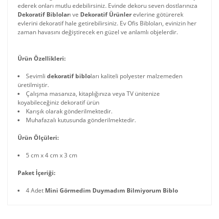
ederek onları mutlu edebilirsiniz. Evinde dekoru seven dostlarınıza
Dekoratif Biblolar
ı ve
Dekoratif Ürünler
evlerine götürerek
evlerini dekoratif hale getirebilirsiniz. Ev Ofis Bibloları, evinizin her
zaman havasını değiştirecek en güzel ve anlamlı objelerdir.
Ürün Özellikleri:
Sevimli
dekoratif biblo
ları kaliteli polyester malzemeden
üretilmiştir.
Çalışma masanıza, kitaplığınıza veya TV ünitenize
koyabileceğiniz dekoratif ürün
Karışık olarak gönderilmektedir.
Muhafazalı kutusunda gönderilmektedir.
Ürün Ölçüleri:
5 cm x 4 cm x 3 cm
Paket İçeriği:
4 Adet
Mini Görmedim Duymadım Bilmiyorum Biblo