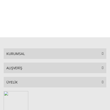
STOKTA YOK
KURUMSAL
ALIŞVERİŞ
ÜYELİK