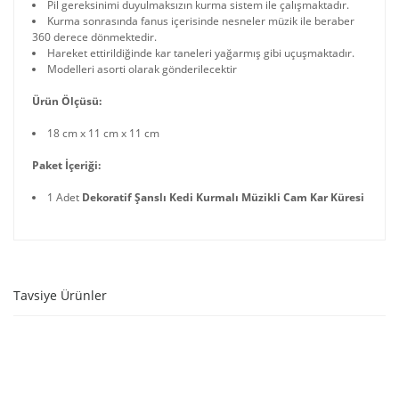
Pil gereksinimi duyulmaksızın kurma sistem ile çalışmaktadır.
Kurma sonrasında fanus içerisinde nesneler müzik ile beraber
360 derece dönmektedir.
Hareket ettirildiğinde kar taneleri yağarmış gibi uçuşmaktadır.
Modelleri asorti olarak gönderilecektir
Ürün Ölçüsü:
18 cm x 11 cm x 11 cm
Paket İçeriği:
1 Adet
Dekoratif Şanslı Kedi Kurmalı Müzikli Cam Kar Küresi
Tavsiye Ürünler