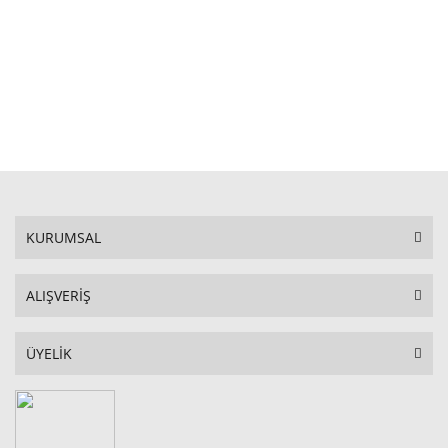
STOKTA YOK
KURUMSAL
ALIŞVERİŞ
ÜYELİK