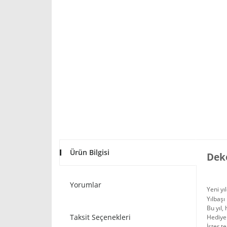
Ürün Bilgisi
Deko
Yorumlar
Yeni yı
Yılbaşı
Bu yıl,
Taksit Seçenekleri
Hediyel
İster t