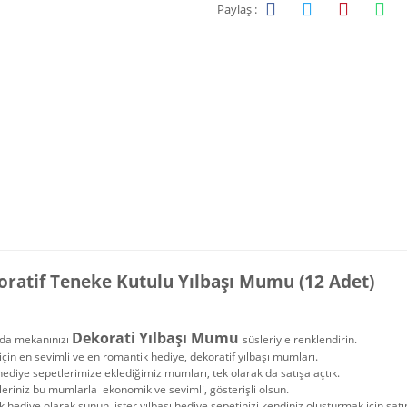
Paylaş :
ratif Teneke Kutulu Yılbaşı Mumu (12 Adet)
Dekorati Yılbaşı Mumu
lda mekanınızı
süsleriyle renklendirin.
 için en sevimli ve en romantik hediye, dekoratif yılbaşı mumları.
 hediye sepetlerimize eklediğimiz mumları, tek olarak da satışa açtık.
eriniz bu mumlarla ekonomik ve sevimli, gösterişli olsun.
ek hediye olarak sunun, ister yılbaşı hediye sepetinizi kendiniz oluşturmak için satın