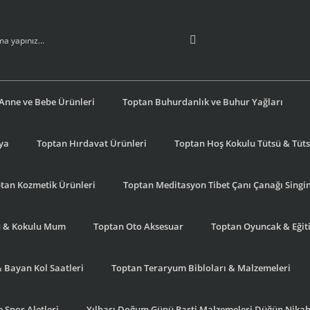
Anne ve Bebe Ürünleri
Toptan Buhurdanlık ve Buhur Yağları
şya
Toptan Hırdavat Ürünleri
Toptan Hoş Kokulu Tütsü & Tütsü
tan Kozmetik Ürünleri
Toptan Meditasyon Tibet Çanı Çanağı Singi
u & Kokulu Mum
Toptan Oto Aksesuar
Toptan Oyuncak & Eğiti
& Bayan Kol Saatleri
Toptan Teraryum Bibloları & Malzemeleri
 Spor Aletleri
Yılbaşı Doğum Günü Parti Malzemeleri Düğün Nikah