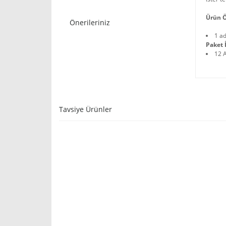
Ürün Ö
Önerileriniz
1 a
Paket İ
12 
Tavsiye Ürünler