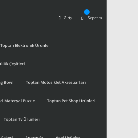
Giriş
Sepetim
Toptan Elektronik Ürünler
lük Çeşitleri
ng Bowl
Toptan Motosiklet Aksesuarları
ci Materyal Puzzle
Toptan Pet Shop Ürünleri
Toptan Tv Ürünleri
 Şekeri
Anasayfa
Yeni Ürünler