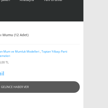
şı Mumu (12 Adet)
an Mum ve Mumluk Modelleri
,
Toptan Yılbaşı Parti
emeleri
0,00 TL
il
GELİNCE HABER VER