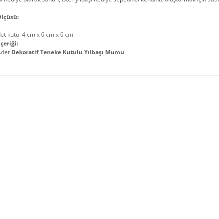
lçüsü:
det kutu 4 cm x 6 cm x 6 cm
çeriği:
Adet
Dekoratif Teneke Kutulu Yılbaşı Mumu