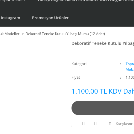
Instagram
Promosyon Ürünler
k Modelleri
Dekoratif Teneke Kutulu Yılbaşı Mumu (12 Adet)
Dekoratif Teneke Kutulu Yılba
Kategori
Topt
Malz
Fiyat
1.10
1.100,00 TL KDV Dah
Karşılaştır