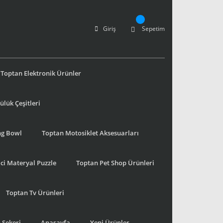
Giriş
Sepetim
Toptan Elektronik Ürünler
lük Çeşitleri
ng Bowl
Toptan Motosiklet Aksesuarları
ci Materyal Puzzle
Toptan Pet Shop Ürünleri
Toptan Tv Ürünleri
 Şekeri
Anasayfa
Yeni Ürünler