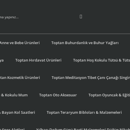
Anne ve Bebe Ürünleri
Toptan Buhurdanlık ve Buhur Yağları
şya
Toptan Hırdavat Ürünleri
Toptan Hoş Kokulu Tütsü & Tütsü
tan Kozmetik Ürünleri
Toptan Meditasyon Tibet Çanı Çanağı Singi
u & Kokulu Mum
Toptan Oto Aksesuar
Toptan Oyuncak & Eğiti
& Bayan Kol Saatleri
Toptan Teraryum Bibloları & Malzemeleri
 Spor Aletleri
Yılbaşı Doğum Günü Parti Malzemeleri Düğün Nikah