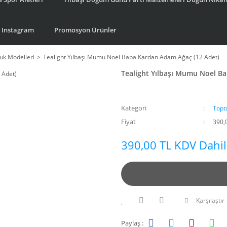
Instagram
Promosyon Ürünler
k Modelleri
Tealight Yılbaşı Mumu Noel Baba Kardan Adam Ağaç (12 Adet)
Tealight Yılbaşı Mumu Noel B
Kategori
Topt
Fiyat
390,
390,00 TL KDV Dahil
Karşılaştır
Paylaş :