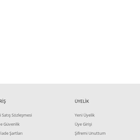
RİŞ
ÜYELİK
i Satış Sözleşmesi
Yeni Üyelik
 ve Güvenlik
Üye Girişi
 İade Şartları
Şifremi Unuttum