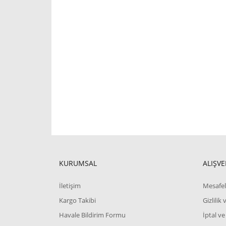
KURUMSAL
ALIŞVE
İletişim
Mesafel
Kargo Takibi
Gizlilik
Havale Bildirim Formu
İptal ve