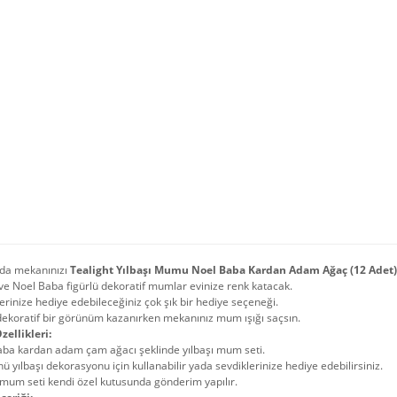
lda mekanınızı
Tealight Yılbaşı Mumu Noel Baba Kardan Adam Ağaç (12 Adet
e Noel Baba figürlü dekoratif mumlar evinize renk katacak.
erinize hediye edebileceğiniz çok şık bir hediye seçeneği.
dekoratif bir görünüm kazanırken mekanınız mum ışığı saçsın.
zellikleri:
aba kardan adam çam ağacı şeklinde yılbaşı mum seti.
ü yılbaşı dekorasyonu için kullanabilir yada sevdiklerinize hediye edebilirsiniz.
 mum seti kendi özel kutusunda gönderim yapılır.