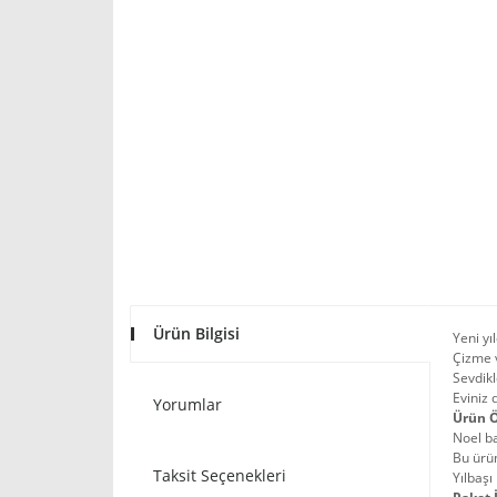
Ürün Bilgisi
Yeni yı
Çizme v
Sevdikl
Eviniz 
Yorumlar
Ürün Ö
Noel b
Bu ürün
Taksit Seçenekleri
Yılbaşı