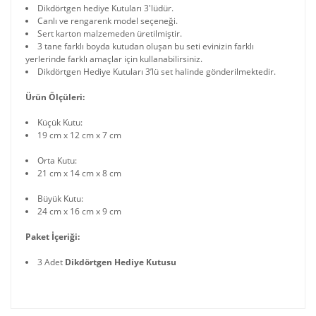
Dikdörtgen hediye Kutuları 3'lüdür.
Canlı ve rengarenk model seçeneği.
Sert karton malzemeden üretilmiştir.
3 tane farklı boyda kutudan oluşan bu seti evinizin farklı
yerlerinde farklı amaçlar için kullanabilirsiniz.
Dikdörtgen Hediye Kutuları 3’lü set halinde gönderilmektedir.
Ürün Ölçüleri:
Küçük Kutu:
19 cm x 12 cm x 7 cm
Orta Kutu:
21 cm x 14 cm x 8 cm
Büyük Kutu:
24 cm x 16 cm x 9 cm
Paket İçeriği:
3 Adet
Dikdörtgen Hediye Kutusu