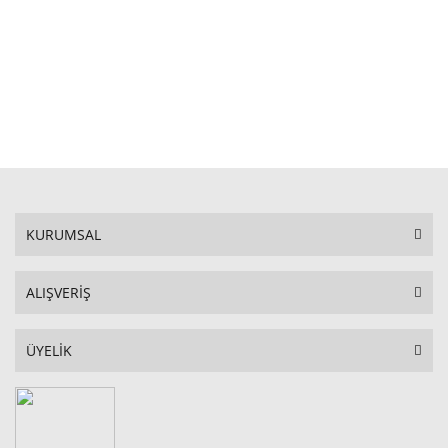
STOKTA YOK
KURUMSAL
ALIŞVERİŞ
ÜYELİK