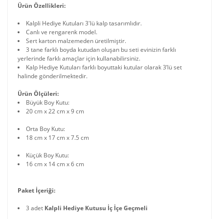
Ürün Özellikleri:
Kalpli Hediye Kutuları 3'lü kalp tasarımlıdır.
Canlı ve rengarenk model.
Sert karton malzemeden üretilmiştir.
3 tane farklı boyda kutudan oluşan bu seti evinizin farklı
yerlerinde farklı amaçlar için kullanabilirsiniz.
Kalp Hediye Kutuları farklı boyuttaki kutular olarak 3’lü set
halinde gönderilmektedir.
Ürün Ölçüleri:
Büyük Boy Kutu:
20 cm x 22 cm x 9 cm
Orta Boy Kutu:
18 cm x 17 cm x 7.5 cm
Küçük Boy Kutu:
16 cm x 14 cm x 6 cm
Paket İçeriği:
3 adet
Kalpli Hediye Kutusu İç İçe Geçmeli