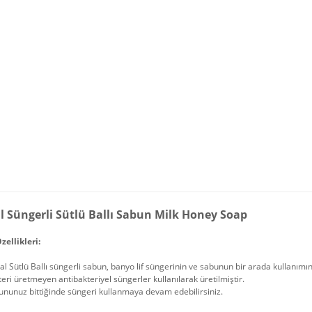
l Süngerli Sütlü Ballı Sabun Milk Honey Soap
zellikleri:
l Sütlü Ballı süngerli sabun, banyo lif süngerinin ve sabunun bir arada kullanımını
eri üretmeyen antibakteriyel süngerler kullanılarak üretilmiştir.
nunuz bittiğinde süngeri kullanmaya devam edebilirsiniz.