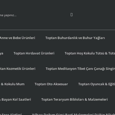
Anne ve Bebe Ürünleri
Toptan Buhurdanlık ve Buhur Yağları
şya
Toptan Hırdavat Ürünleri
Toptan Hoş Kokulu Tütsü & Tütsü
tan Kozmetik Ürünleri
Toptan Meditasyon Tibet Çanı Çanağı Singi
u & Kokulu Mum
Toptan Oto Aksesuar
Toptan Oyuncak & Eğiti
& Bayan Kol Saatleri
Toptan Teraryum Bibloları & Malzemeleri
 Spor Aletleri
Yılbaşı Doğum Günü Parti Malzemeleri Düğün Nikah