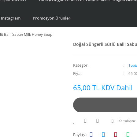
Instagram
Promosyon Ürünler
lü Ballı Sabun Milk Honey Soap
Doğal Süngerli Sütlü Ballı Sa
Kategori
Topt
Fiyat
65,0
65,00 TL KDV Dahil
Karşılaştır
Paylaş :