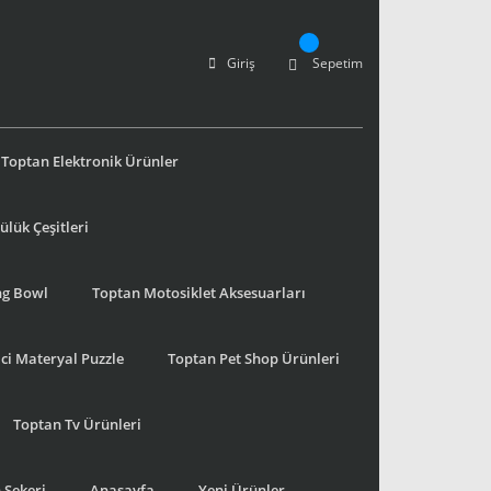
Giriş
Sepetim
Toptan Elektronik Ürünler
lük Çeşitleri
ng Bowl
Toptan Motosiklet Aksesuarları
ci Materyal Puzzle
Toptan Pet Shop Ürünleri
Toptan Tv Ürünleri
 Şekeri
Anasayfa
Yeni Ürünler