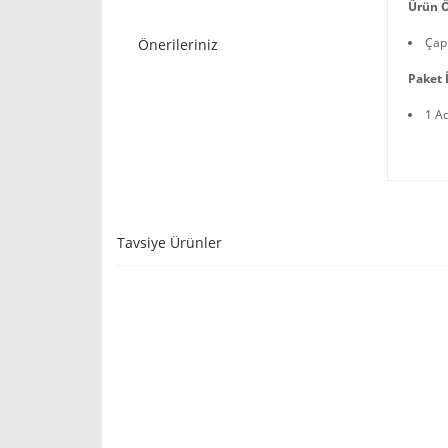
Ürün Ö
Çap
Önerileriniz
Paket İ
1 A
Tavsiye Ürünler