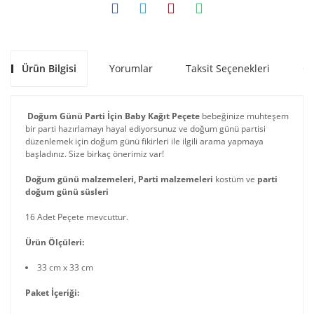
Ürün Bilgisi
Yorumlar
Taksit Seçenekleri
Ön
Doğum Günü Parti İçin Baby Kağıt Peçete
bebeğinize muhteşem
bir parti hazırlamayı hayal ediyorsunuz ve doğum günü partisi
düzenlemek için doğum günü fikirleri ile ilgili arama yapmaya
başladınız. Size birkaç önerimiz var!
Doğum günü malzemeleri, Parti malzemeleri
kostüm ve
parti
doğum günü süsleri
16 Adet Peçete mevcuttur.
Ürün Ölçüleri:
33 cm x 33 cm
Paket İçeriği: