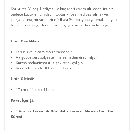
Kar küresi Yılbaşı Hediyesi ile küçükleri çok mutlu edebilirsiniz.
Sadece küçükler için değil, toptan yılbaşı hediyesi almak ve
çalışanlarına, müşterilerine Yılbaşı Promosyonu yapmak isteyen
firmalarında değerlendirebileceği çok şık bir hediyelik eşya.
Ürün Özellikleri:
Fanusu kalın cam malzemedendir.
Alt gövde sert polyester malzemeden üretilmiştir.
Kurma mekanizması ile çevirerek çalışır.
Kendi ekseninde 360 derce döner.
Ürün Ölçüsü:
17 cm x 11 cm x 11 cm
Paket İçeriği:
1 Adet
Ev Tasarımlı Noel Baba Kurmalı Müzikli Cam Kar
Küresi