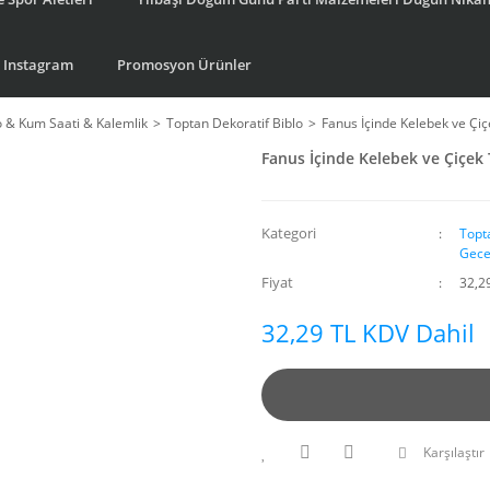
Instagram
Promosyon Ürünler
o & Kum Saati & Kalemlik
Toptan Dekoratif Biblo
Fanus İçinde Kelebek ve Çiçe
Fanus İçinde Kelebek ve Çiçek 
Kategori
Topt
Gece
Fiyat
32,2
32,29 TL KDV Dahil
Karşılaştır