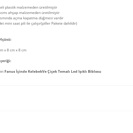
teli plastik malzemeden üretilmiştir
kısmı ahşap malzemeden üretilmiştir
kısmında açma kapatma düğmesi vardır
et mini saat pili ile çalışır(piller Pakete dahildir)
lçüsü:
cm x 8 cm x 8 cm
çeriği:
det
Fanus İçinde KelebekVe Çiçek Temalı Led Işıklı Biblosu