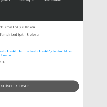
k Temalı Led Işıklı Biblosu
Temalı Led Işıklı Biblosu
an Dekoratif Biblo
,
Toptan Dekoratif Aydınlatma Masa
 Lambası
9 TL
GELİNCE HABER VER