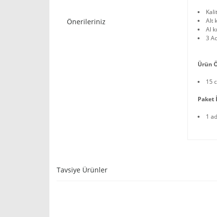
Kali
Alt 
Önerileriniz
Al 
3 Ad
Ürün Ö
15 
Paket İ
1 a
Tavsiye Ürünler