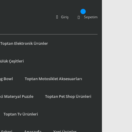
Giriş
Sepetim
Toptan Elektronik Ürünler
lük Çeşitleri
ng Bowl
Toptan Motosiklet Aksesuarları
ci Materyal Puzzle
Toptan Pet Shop Ürünleri
Toptan Tv Ürünleri
 Şekeri
Anasayfa
Yeni Ürünler