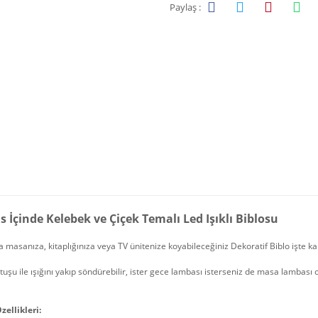
Paylaş :
 İçinde Kelebek ve Çiçek Temalı Led Işıklı Biblosu
 masanıza, kitaplığınıza veya TV ünitenize koyabileceğiniz Dekoratif Biblo işte ka
tuşu ile ışığını yakıp söndürebilir, ister gece lambası isterseniz de masa lambası ol
zellikleri: