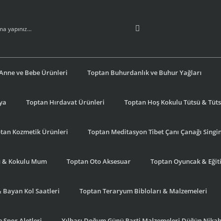
Anne ve Bebe Ürünleri
Toptan Buhurdanlık ve Buhur Yağları
şya
Toptan Hırdavat Ürünleri
Toptan Hoş Kokulu Tütsü & Tütsü
tan Kozmetik Ürünleri
Toptan Meditasyon Tibet Çanı Çanağı Singi
u & Kokulu Mum
Toptan Oto Aksesuar
Toptan Oyuncak & Eğiti
& Bayan Kol Saatleri
Toptan Teraryum Bibloları & Malzemeleri
 Spor Aletleri
Yılbaşı Doğum Günü Parti Malzemeleri Düğün Nikah