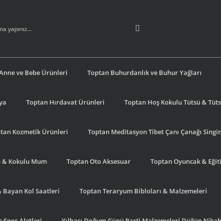
Anne ve Bebe Ürünleri
Toptan Buhurdanlık ve Buhur Yağları
şya
Toptan Hırdavat Ürünleri
Toptan Hoş Kokulu Tütsü & Tütsü
tan Kozmetik Ürünleri
Toptan Meditasyon Tibet Çanı Çanağı Singi
u & Kokulu Mum
Toptan Oto Aksesuar
Toptan Oyuncak & Eğiti
& Bayan Kol Saatleri
Toptan Teraryum Bibloları & Malzemeleri
 Spor Aletleri
Yılbaşı Doğum Günü Parti Malzemeleri Düğün Nikah