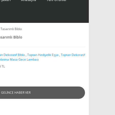
k Tasarımlı Biblo
asarımlı Biblo
an Dekoratif Biblo
,
Toptan Hediyelik Eşya
,
Toptan Dekoratif
nlatma Masa Gece Lambası
4 TL
GELİNCE HABER VER