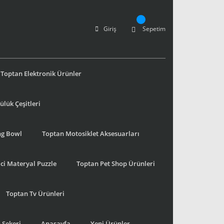
Giriş
Sepetim
Toptan Elektronik Ürünler
lük Çeşitleri
ng Bowl
Toptan Motosiklet Aksesuarları
ci Materyal Puzzle
Toptan Pet Shop Ürünleri
Toptan Tv Ürünleri
 Şekeri
Anasayfa
Yeni Ürünler