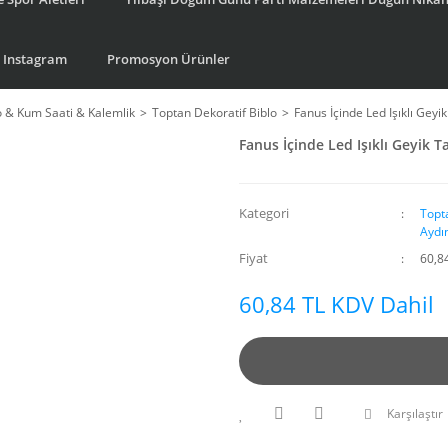
Instagram
Promosyon Ürünler
o & Kum Saati & Kalemlik
Toptan Dekoratif Biblo
Fanus İçinde Led Işıklı Geyi
Fanus İçinde Led Işıklı Geyik T
Kategori
Topt
Aydı
Fiyat
60,8
60,84 TL KDV Dahil
Karşılaştır