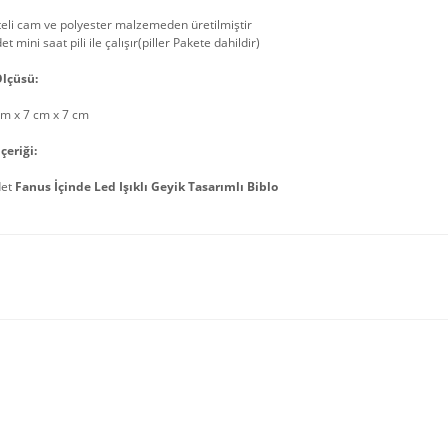
teli cam ve polyester malzemeden üretilmiştir
et mini saat pili ile çalışır(piller Pakete dahildir)
lçüsü:
cm x 7 cm x 7 cm
çeriği:
det
Fanus İçinde Led Işıklı Geyik Tasarımlı Biblo