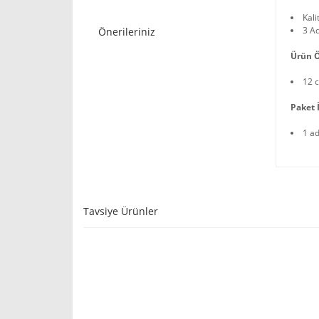
Kali
3 Ad
Önerileriniz
Ürün Ö
12 
Paket İ
1 a
Tavsiye Ürünler