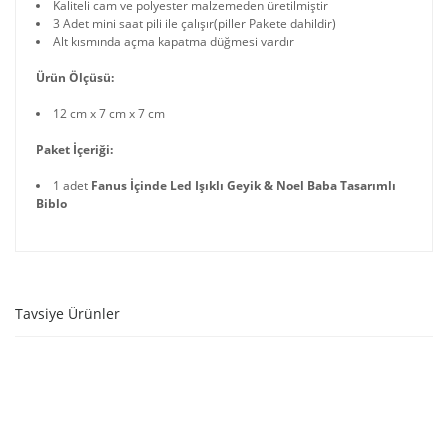
Kaliteli cam ve polyester malzemeden üretilmiştir
3 Adet mini saat pili ile çalışır(piller Pakete dahildir)
Alt kısmında açma kapatma düğmesi vardır
Ürün Ölçüsü:
12 cm x 7 cm x 7 cm
Paket İçeriği:
1 adet
Fanus İçinde Led Işıklı Geyik & Noel Baba Tasarımlı
Biblo
Tavsiye Ürünler