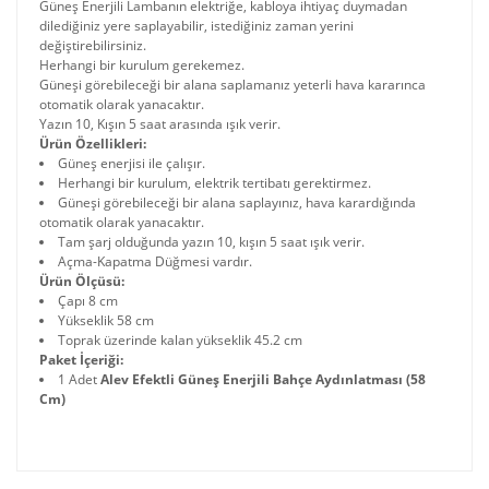
Güneş Enerjili Lambanın elektriğe, kabloya ihtiyaç duymadan
dilediğiniz yere saplayabilir, istediğiniz zaman yerini
değiştirebilirsiniz.
Herhangi bir kurulum gerekemez.
Güneşi görebileceği bir alana saplamanız yeterli hava kararınca
otomatik olarak yanacaktır.
Yazın 10, Kışın 5 saat arasında ışık verir.
Ürün Özellikleri:
Güneş enerjisi ile çalışır.
Herhangi bir kurulum, elektrik tertibatı gerektirmez.
Güneşi görebileceği bir alana saplayınız, hava karardığında
otomatik olarak yanacaktır.
Tam şarj olduğunda yazın 10, kışın 5 saat ışık verir.
Açma-Kapatma Düğmesi vardır.
Ürün Ölçüsü:
Çapı 8 cm
Yükseklik 58 cm
Toprak üzerinde kalan yükseklik 45.2 cm
Paket İçeriği:
1 Adet
Alev Efektli Güneş Enerjili Bahçe Aydınlatması (58
Cm)