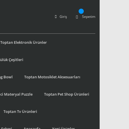
Giriş
Sepetim
Toptan Elektronik Ürünler
lük Çeşitleri
ng Bowl
Toptan Motosiklet Aksesuarları
ci Materyal Puzzle
Toptan Pet Shop Ürünleri
Toptan Tv Ürünleri
 Şekeri
Anasayfa
Yeni Ürünler