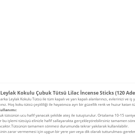
Leylak Kokulu Çubuk Tütsü Lilac İncense Sticks (120 Ade
ka Leylak Kokulu Tütsü ile tüm kapalı ve yarı kapalı alanlarınızı, evlerinizi ve iş 
ınız. Hoş koku tütsü çeşitliliği ile hayatınıza ayrı bir güzellik renk ve huzur katan t
ullanımı:
k tütsünün ucu hafif yanacak şekilde ateş ile tutuşturulur. Ortalama 10-15 sani
r bu işlemi tütsüyü elinizle hafif sallayarakta gerçekleştirebilirsiniz tamame
acaktır.Tütsünün tamamen sönmesi durumunda tekrar yakılarak kullanılabilir.
inin zarar vermemesi için uygun bir yere yan veya dik olarak tutturulması gerek