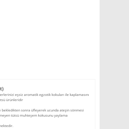
t)
yerlerinizi eşsiz aromatik egzotik kokuları ile kaplamasını
ütsü ürünleridir
ye bekledikten sonra üfleyerek ucunda ateşin sönmesi
n sönmeyen tütsü muhteşem kokusunu yaylama
mektedir.