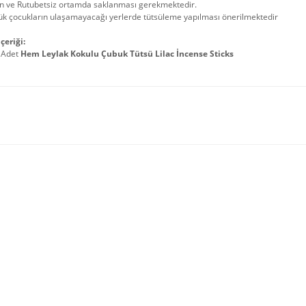
in ve Rutubetsiz ortamda saklanması gerekmektedir.
ük çocukların ulaşamayacağı yerlerde tütsüleme yapılması önerilmektedir
çeriği:
 Adet
Hem Leylak Kokulu Çubuk Tütsü Lilac İncense Sticks