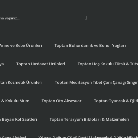
Anne ve Bebe Ürünleri
Toptan Buhurdanlık ve Buhur Yağları
şya
Toptan Hırdavat Ürünleri
Toptan Hoş Kokulu Tütsü & Tütsü
tan Kozmetik Ürünleri
Toptan Meditasyon Tibet Çanı Çanağı Singi
u & Kokulu Mum
Toptan Oto Aksesuar
Toptan Oyuncak & Eğiti
& Bayan Kol Saatleri
Toptan Teraryum Bibloları & Malzemeleri
 Spor Aletleri
Yılbaşı Doğum Günü Parti Malzemeleri Düğün Nikah