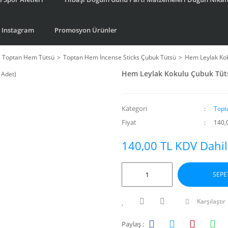
Instagram
Promosyon Ürünler
Toptan Hem Tütsü
Toptan Hem İncense Sticks Çubuk Tütsü
Hem Leylak Kok
Hem Leylak Kokulu Çubuk Tütsü
Kategori
Topt
Fiyat
140,
140,00 TL KDV Dahil
SEPE
Karşılaştır
Paylaş :