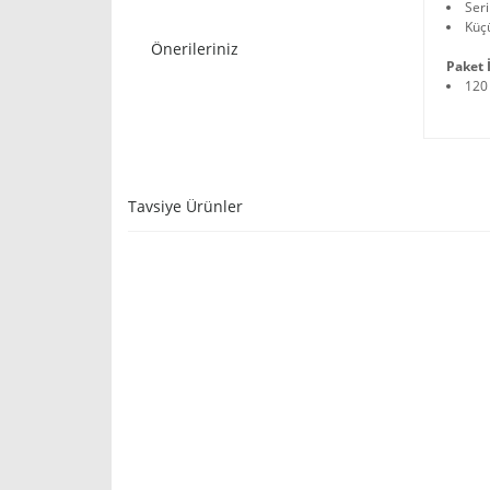
Ser
Küç
Önerileriniz
Paket İ
120
Tavsiye Ürünler