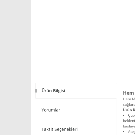
Ürün Bilgisi
Hem 
Hem Mar
sağlars
Yorumlar
Ürün K
Çubu
bekleni
başlay
Taksit Seçenekleri
Ateş