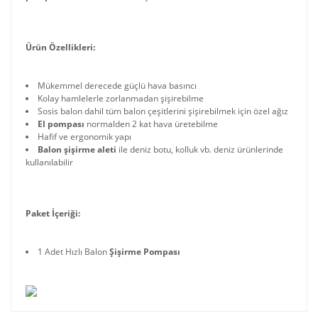
Ürün Özellikleri:
Mükemmel derecede güçlü hava basıncı
Kolay hamlelerle zorlanmadan şişirebilme
Sosis balon dahil tüm balon çeşitlerini şişirebilmek için özel ağız
El pompası
normalden 2 kat hava üretebilme
Hafif ve ergonomik yapı
Balon şişirme aleti
ile deniz botu, kolluk vb. deniz ürünlerinde
kullanılabilir
Paket İçeriği:
1 Adet Hızlı Balon
Şişirme Pompası