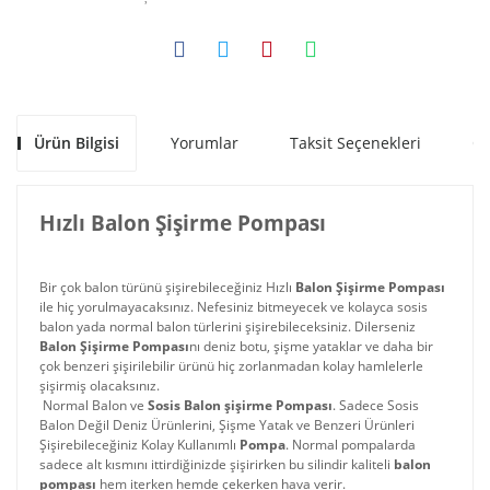
Ürün Bilgisi
Yorumlar
Taksit Seçenekleri
Ön
Hızlı Balon Şişirme Pompası
Bir çok balon türünü şişirebileceğiniz Hızlı
Balon Şişirme Pompası
ile hiç yorulmayacaksınız. Nefesiniz bitmeyecek ve kolayca sosis
balon yada normal balon türlerini şişirebileceksiniz. Dilerseniz
Balon Şişirme Pompası
nı deniz botu, şişme yataklar ve daha bir
çok benzeri şişirilebilir ürünü hiç zorlanmadan kolay hamlelerle
şişirmiş olacaksınız.
Normal Balon ve
Sosis Balon şişirme Pompası
. Sadece Sosis
Balon Değil Deniz Ürünlerini, Şişme Yatak ve Benzeri Ürünleri
Şişirebileceğiniz Kolay Kullanımlı
Pompa
. Normal pompalarda
sadece alt kısmını ittirdiğinizde şişirirken bu silindir kaliteli
balon
pompası
hem iterken hemde çekerken hava verir.