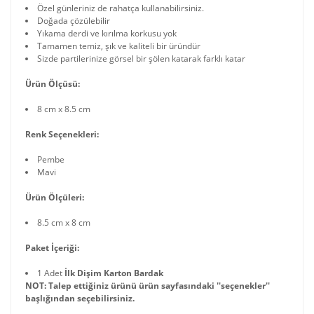
Özel günleriniz de rahatça kullanabilirsiniz.
Doğada çözülebilir
Yıkama derdi ve kırılma korkusu yok
Tamamen temiz, şık ve kaliteli bir üründür
Sizde partilerinize görsel bir şölen katarak farklı katar
Ürün Ölçüsü:
8 cm x 8.5 cm
Renk Seçenekleri:
Pembe
Mavi
Ürün Ölçüleri:
8.5 cm x 8 cm
Paket İçeriği:
1 Adet
İlk Dişim Karton Bardak
NOT: Talep ettiğiniz ürünü ürün sayfasındaki ''seçenekler''
başlığından seçebilirsiniz.