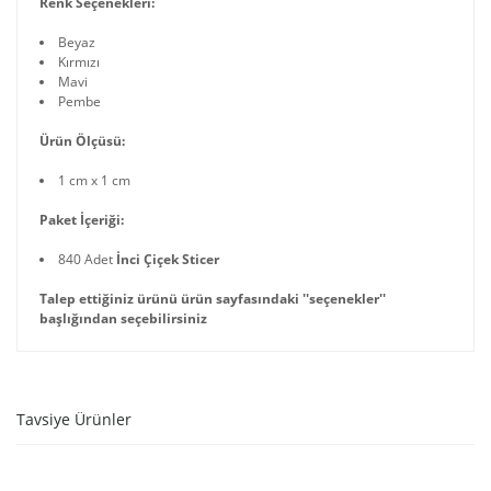
Renk Seçenekleri:
Beyaz
Kırmızı
Mavi
Pembe
Ürün Ölçüsü:
1 cm x 1 cm
Paket İçeriği:
840 Adet
İnci Çiçek Sticer
Talep ettiğiniz ürünü ürün sayfasındaki ''seçenekler''
başlığından seçebilirsiniz
Tavsiye Ürünler