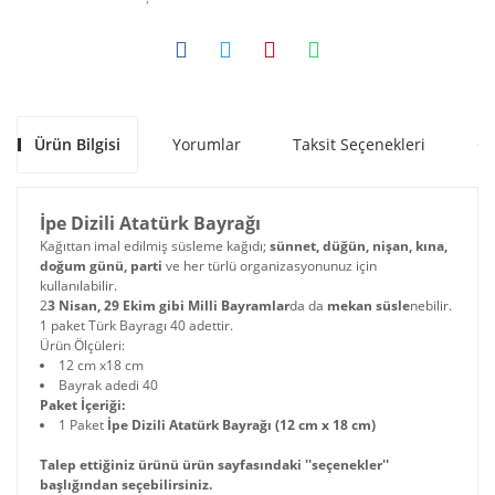
Ürün Bilgisi
Yorumlar
Taksit Seçenekleri
Ön
İpe Dizili Atatürk Bayrağı
Kağıttan imal edilmiş süsleme kağıdı;
sünnet, düğün, nişan, kına,
doğum günü, parti
ve her türlü organizasyonunuz için
kullanılabilir.
2
3 Nisan, 29 Ekim gibi Milli Bayramlar
da da
mekan süsle
nebilir.
1 paket Türk Bayragı 40 adettir.
Ürün Ölçüleri:
12 cm x18 cm
Bayrak adedi 40
Paket İçeriği:
1 Paket
İpe Dizili Atatürk Bayrağı (12 cm x 18 cm)
Talep ettiğiniz ürünü ürün sayfasındaki ''seçenekler''
başlığından seçebilirsiniz.