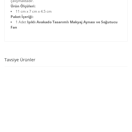
çalışmaktadır.
Ürün Ölçüleri:
11 cm x 7 cm x 4.5 cm
Paket İçeriği:
1 Adet
Işıklı Avakado Tasarımlı Makyaj Aynası ve Soğutucu
Fan
Tavsiye Ürünler