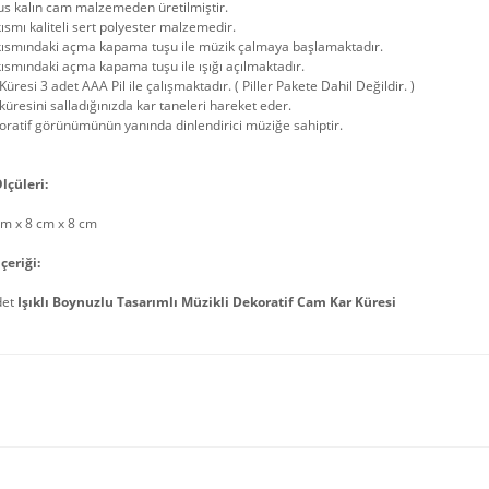
us kalın cam malzemeden üretilmiştir.
kısmı kaliteli sert polyester malzemedir.
 kısmındaki açma kapama tuşu ile müzik çalmaya başlamaktadır.
kısmındaki açma kapama tuşu ile ışığı açılmaktadır.
Küresi 3 adet AAA Pil ile çalışmaktadır. ( Piller Pakete Dahil Değildir. )
küresini salladığınızda kar taneleri hareket eder.
ratif görünümünün yanında dinlendirici müziğe sahiptir.
lçüleri:
cm x 8 cm x 8 cm
çeriği:
det
Işıklı Boynuzlu Tasarımlı Müzikli Dekoratif Cam Kar Küresi