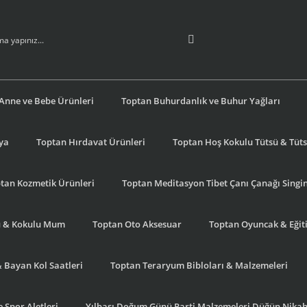
Anne ve Bebe Ürünleri
Toptan Buhurdanlık ve Buhur Yağları
şya
Toptan Hırdavat Ürünleri
Toptan Hoş Kokulu Tütsü & Tütsü
tan Kozmetik Ürünleri
Toptan Meditasyon Tibet Çanı Çanağı Singi
u & Kokulu Mum
Toptan Oto Aksesuar
Toptan Oyuncak & Eğiti
& Bayan Kol Saatleri
Toptan Teraryum Bibloları & Malzemeleri
 Spor Aletleri
Yılbaşı Doğum Günü Parti Malzemeleri Düğün Nikah