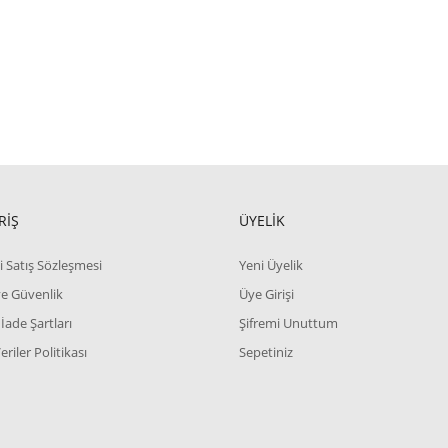
RİŞ
ÜYELİK
i Satış Sözleşmesi
Yeni Üyelik
 ve Güvenlik
Üye Girişi
 İade Şartları
Şifremi Unuttum
Veriler Politikası
Sepetiniz