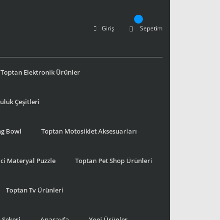
Giriş
Sepetim
Toptan Elektronik Ürünler
lük Çeşitleri
ng Bowl
Toptan Motosiklet Aksesuarları
ci Materyal Puzzle
Toptan Pet Shop Ürünleri
Toptan Tv Ürünleri
 Şekeri
Anasayfa
Yeni Ürünler