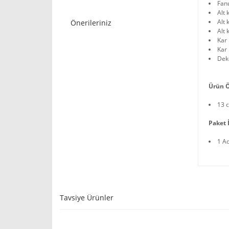
Fan
Alt 
Alt
Önerileriniz
Alt 
Kar 
Kar 
Deko
Ürün Ö
13 
Paket İ
1 A
Tavsiye Ürünler