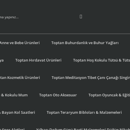
Anne ve Bebe Ürünleri
Toptan Buhurdanlık ve Buhur Yağları
şya
Toptan Hırdavat Ürünleri
Toptan Hoş Kokulu Tütsü & Tütsü
tan Kozmetik Ürünleri
Toptan Meditasyon Tibet Çanı Çanağı Singi
u & Kokulu Mum
Toptan Oto Aksesuar
Toptan Oyuncak & Eğiti
& Bayan Kol Saatleri
Toptan Teraryum Bibloları & Malzemeleri
 Spor Aletleri
Yılbaşı Doğum Günü Parti Malzemeleri Düğün Nikah