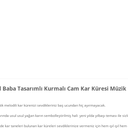
l Baba Tasarımlı Kurmalı Cam Kar Küresi Müzik
k melodili kar kürenizi sevdikleriniz baş ucundan hiç ayırmayacak.
arında usul usul yağan karın sembolleştirilmiş hali yeni yılda yılbaşı teması ile siz
nde kar taneleri bulunan kar küreleri sevdiklerinize vermeniz için hem ışıl ışıl hem 