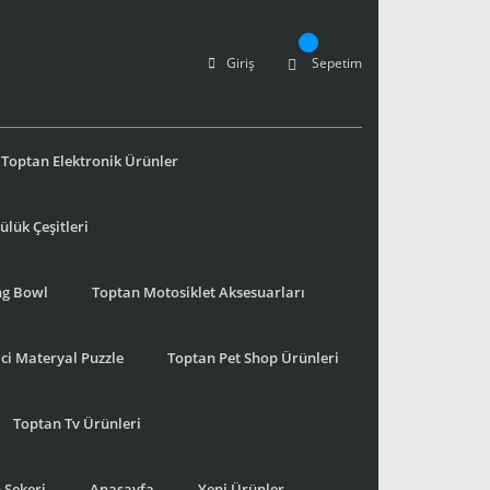
Giriş
Sepetim
Toptan Elektronik Ürünler
lük Çeşitleri
ng Bowl
Toptan Motosiklet Aksesuarları
ci Materyal Puzzle
Toptan Pet Shop Ürünleri
Toptan Tv Ürünleri
 Şekeri
Anasayfa
Yeni Ürünler