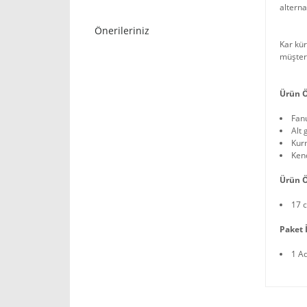
alternat
Önerileriniz
Kar kür
müşteri
Ürün Ö
Fan
Alt 
Kurm
Ken
Ürün Ö
17 
Paket İ
1 A