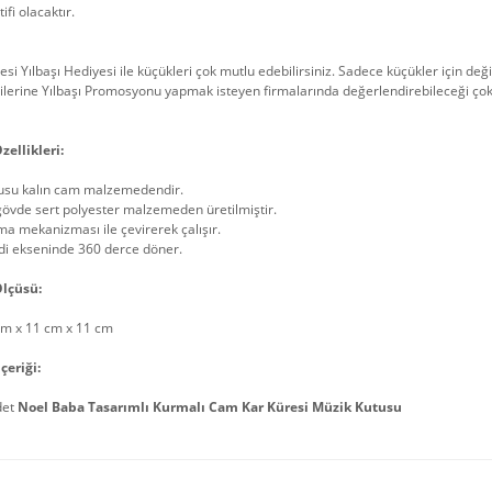
ifi olacaktır.
esi Yılbaşı Hediyesi ile küçükleri çok mutlu edebilirsiniz. Sadece küçükler için deği
lerine Yılbaşı Promosyonu yapmak isteyen firmalarında değerlendirebileceği çok 
zellikleri:
usu kalın cam malzemedendir.
gövde sert polyester malzemeden üretilmiştir.
a mekanizması ile çevirerek çalışır.
di ekseninde 360 derce döner.
lçüsü:
cm x 11 cm x 11 cm
çeriği:
det
Noel Baba Tasarımlı Kurmalı Cam Kar Küresi Müzik Kutusu