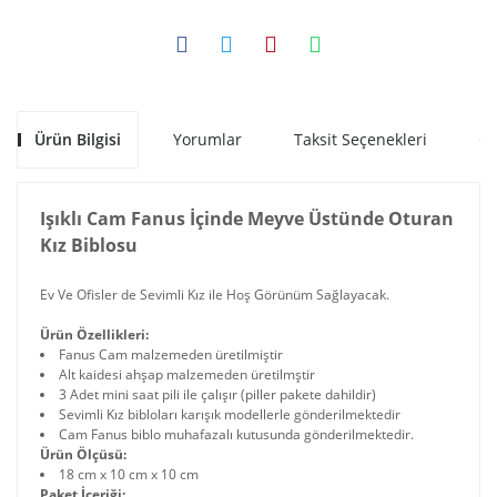
Ürün Bilgisi
Yorumlar
Taksit Seçenekleri
Ön
Işıklı Cam Fanus İçinde Meyve Üstünde Oturan
Kız Biblosu
Ev Ve Ofisler de Sevimli Kız ile Hoş Görünüm Sağlayacak.
Ürün Özellikleri:
Fanus Cam malzemeden üretilmiştir
Alt kaidesi ahşap malzemeden üretilmştir
3 Adet mini saat pili ile çalışır (piller pakete dahildir)
Sevimli Kız bibloları karışık modellerle gönderilmektedir
Cam Fanus biblo muhafazalı kutusunda gönderilmektedir.
Ürün Ölçüsü:
18 cm x 10 cm x 10 cm
Paket İçeriği: