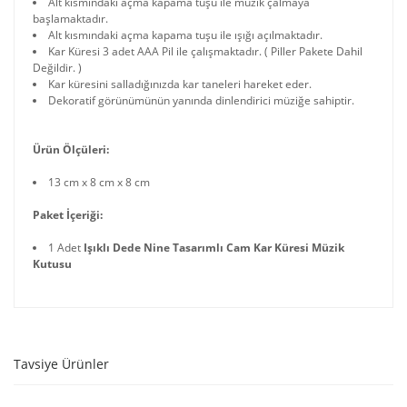
Alt kısmındaki açma kapama tuşu ile müzik çalmaya
başlamaktadır.
Alt kısmındaki açma kapama tuşu ile ışığı açılmaktadır.
Kar Küresi 3 adet AAA Pil ile çalışmaktadır. ( Piller Pakete Dahil
Değildir. )
Kar küresini salladığınızda kar taneleri hareket eder.
Dekoratif görünümünün yanında dinlendirici müziğe sahiptir.
Ürün Ölçüleri:
13 cm x 8 cm x 8 cm
Paket İçeriği:
1 Adet
Işıklı Dede Nine Tasarımlı Cam Kar Küresi Müzik
Kutusu
Tavsiye Ürünler