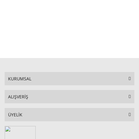
STOKTA YOK
KURUMSAL
ALIŞVERİŞ
ÜYELİK