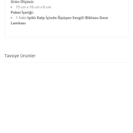
Ürün Ölçüsü:
15 cm x 16 cm x 6 cm
Paket İçeriği:
1 Adet
Işıklı Kalp İçinde Öpüşen Sevgili Biblosu Gece
Lambası
Tavsiye Ürünler