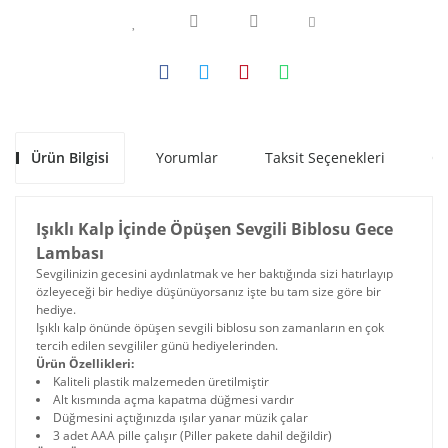
Ürün Bilgisi
Yorumlar
Taksit Seçenekleri
Ön
Işıklı Kalp İçinde Öpüşen Sevgili Biblosu Gece
Lambası
Sevgilinizin gecesini aydınlatmak ve her baktığında sizi hatırlayıp
özleyeceği bir hediye düşünüyorsanız işte bu tam size göre bir
hediye.
Işıklı kalp önünde öpüşen sevgili biblosu son zamanların en çok
tercih edilen sevgililer günü hediyelerinden.
Ürün Özellikleri:
Kaliteli plastik malzemeden üretilmiştir
Alt kısmında açma kapatma düğmesi vardır
Düğmesini açtığınızda ışılar yanar müzik çalar
3 adet AAA pille çalışır (Piller pakete dahil değildir)