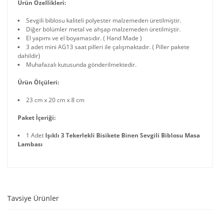
Ürün Özellikleri:
Sevgili biblosu kaliteli polyester malzemeden üretilmiştir.
Diğer bölümler metal ve ahşap malzemeden üretilmiştir.
El yapımı ve el boyamasıdır. ( Hand Made )
3 adet mini AG13 saat pilleri ile çalışmaktadır. ( Piller pakete
dahildir)
Muhafazalı kutusunda gönderilmektedir.
Ürün Ölçüleri:
23 cm x 20 cm x 8 cm
Paket İçeriği:
1 Adet
Işıklı 3 Tekerlekli Bisikete Binen Sevgili Biblosu Masa
Lambası
Tavsiye Ürünler