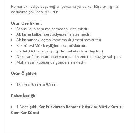
Romantik hediye seçeneği arıyorsanız ya da kar küreleri ilginizi
çekiyorsa çok ideal bir ürün.
Ürün Özellikleri:
Fanus kalın cam malzemeden üretilmiştir.
Alt kısmı kaliteli sert polyester malzemedir.
Alt kısmındaki açma kapatma düğmesi mevcuttur
Kar küresi Müzik eşliğinde kar püskürtür
3 adet AAA pille çalışır (piller pakete dahil değildir)
Dekoratif görünümünün yanında dinlendirici müziğe sahiptir.
Muhafazalı kutusunda gönderilmektedir.
Ürün Ölçüleri:
18 cm x 9.5 cm x 9.5 cm
Paket İçeriği:
1 Adet
Işıklı Kar Püskürten Romantik Aşıklar Müzik Kutusu
Cam Kar Küresi