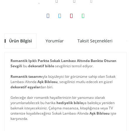
Ürün Bilgisi
Yorumlar
Taksit Seçenekleri
Ön
Romantik Işıklı Parkta Sokak Lambası Altında Bankta Oturan
Sevgili
bu
dekoratif biblo
sevgilinizi temsil ediyor.
Romantik tasarım
ıyla büyüleyici bir görünüme sahip olan Sokak
Lambası Altında
Aşk Biblosu
, sevgilinizi mutlu edecek en güzel
dekoratif eşyalar
dan biri.
Geleceğe dair romantik hayallerinizin bir yansıması olarak
yorumlanabilecek bu harika
hediyelik biblo
ya baktıkça yeniden
bakmak isteyeceksiniz. Çalışma masanıza, kitaplığınıza veya TV
ünitenize koyabileceğiniz Sokak Lambası Altında
Aşk Biblosu
işte
karşınızda.