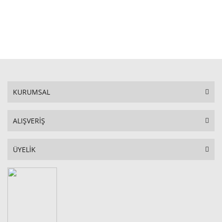
STOKTA YOK
KURUMSAL
ALIŞVERİŞ
ÜYELİK