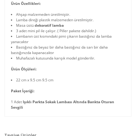
Ürün Özellikleri:
Ahşap malzemeden üretilmiştir.
Lamba direği plastik malzemeden üretilmiştir.
Masa üstü
dekoratif lamba
3 adet mini pil ile çalışır. ( Piller pakete dahildir.)
Lambanın üst kısmındaki pimi çıkarın bastığınız da lamba
yanacaktır
Bastığınız da beyaz bir daha bastığınız da sarı bir daha
bastığınızda kapanacaktır
Muhafazalı kutusunda karışık model gönderilir.
Ürün Ölçüleri:
22 cm x 9.5 cm 9.5 cm
Paket İçeriği:
1 Adet
Işıklı Parkta Sokak Lambası Altında Bankta Oturan
Sevgili
Tavsiye Ürünler