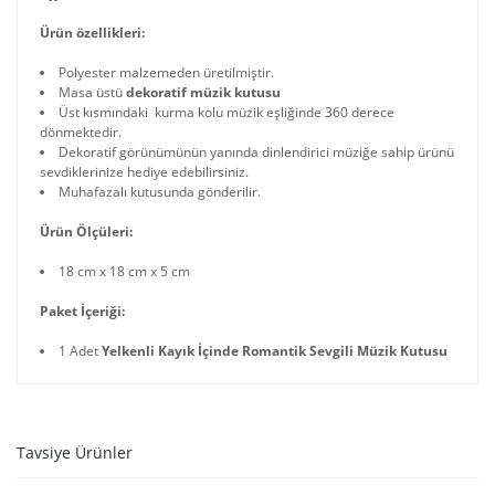
Ürün özellikleri:
Polyester malzemeden üretilmiştir.
Masa üstü
dekoratif müzik kutusu
Üst kısmındaki kurma kolu müzik eşliğinde 360 derece
dönmektedir.
Dekoratif görünümünün yanında dinlendirici müziğe sahip ürünü
sevdiklerinize hediye edebilirsiniz.
Muhafazalı kutusunda gönderilir.
Ürün Ölçüleri:
18 cm x 18 cm x 5 cm
Paket İçeriği:
1 Adet
Yelkenli Kayık İçinde Romantik Sevgili Müzik Kutusu
Tavsiye Ürünler