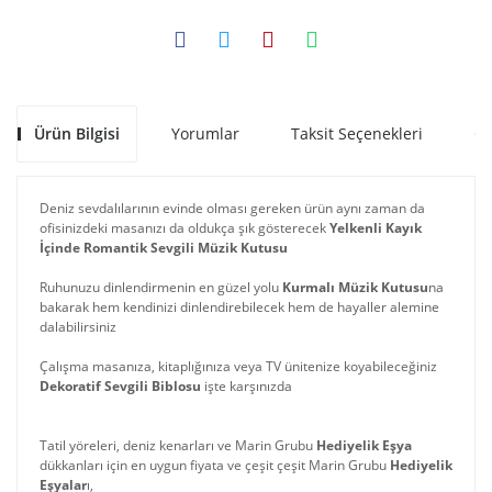
Ürün Bilgisi
Yorumlar
Taksit Seçenekleri
Ön
Deniz sevdalılarının evinde olması gereken ürün aynı zaman da
ofisinizdeki masanızı da oldukça şık gösterecek
Yelkenli Kayık
İçinde Romantik Sevgili Müzik Kutusu
Ruhunuzu dinlendirmenin en güzel yolu
Kurmalı Müzik Kutusu
na
bakarak hem kendinizi dinlendirebilecek hem de hayaller alemine
dalabilirsiniz
Çalışma masanıza, kitaplığınıza veya TV ünitenize koyabileceğiniz
Dekoratif Sevgili Biblosu
işte karşınızda
Tatil yöreleri, deniz kenarları ve Marin Grubu
Hediyelik Eşya
dükkanları için en uygun fiyata ve çeşit çeşit Marin Grubu
Hediyelik
Eşyalar
ı,