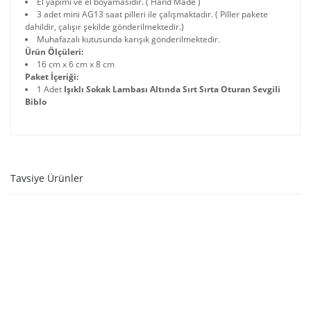
El yapımı ve el boyamasıdır. ( Hand Made )
3 adet mini AG13 saat pilleri ile çalışmaktadır. ( Piller pakete
dahildir, çalışır şekilde gönderilmektedir.)
Muhafazalı kutusunda karışık gönderilmektedir.
Ürün Ölçüleri:
16 cm x 6 cm x 8 cm
Paket İçeriği:
1 Adet
Işıklı Sokak Lambası Altında Sırt Sırta Oturan Sevgili
Biblo
Tavsiye Ürünler