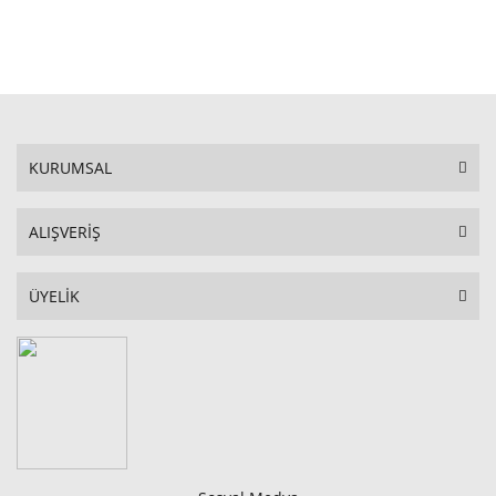
STOKTA YOK
KURUMSAL
ALIŞVERİŞ
ÜYELİK