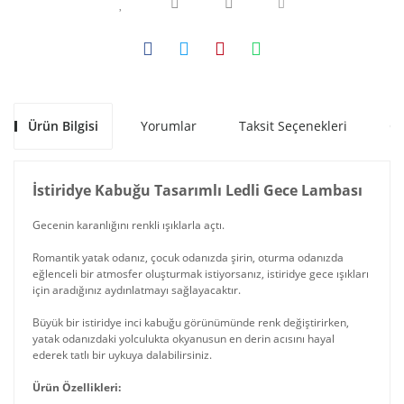
Ürün Bilgisi
Yorumlar
Taksit Seçenekleri
Ön
İstiridye Kabuğu Tasarımlı Ledli Gece Lambası
Gecenin karanlığını renkli ışıklarla açtı.
Romantik yatak odanız, çocuk odanızda şirin, oturma odanızda
eğlenceli bir atmosfer oluşturmak istiyorsanız, istiridye gece ışıkları
için aradığınız aydınlatmayı sağlayacaktır.
Büyük bir istiridye inci kabuğu görünümünde renk değiştirirken,
yatak odanızdaki yolculukta okyanusun en derin acısını hayal
ederek tatlı bir uykuya dalabilirsiniz.
Ürün Özellikleri: