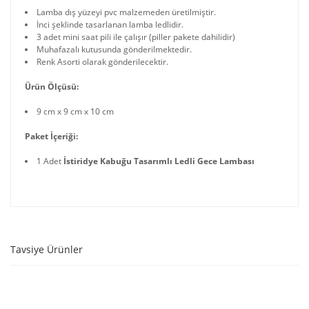
Lamba dış yüzeyi pvc malzemeden üretilmiştir.
İnci şeklinde tasarlanan lamba ledlidir.
3 adet mini saat pili ile çalışır (piller pakete dahilidir)
Muhafazalı kutusunda gönderilmektedir.
Renk Asorti olarak gönderilecektir.
Ürün Ölçüsü:
9 cm x 9 cm x 10 cm
Paket İçeriği:
1 Adet
İstiridye Kabuğu Tasarımlı Ledli Gece Lambası
Tavsiye Ürünler