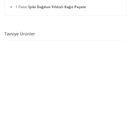
1 Paket
İyiki Doğdun Yıldızlı Kağıt Peçete
Tavsiye Ürünler