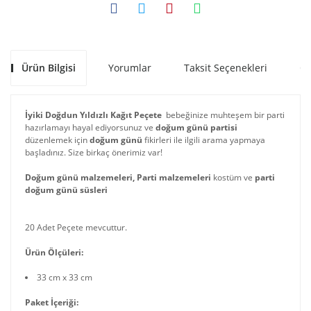
Ürün Bilgisi
Yorumlar
Taksit Seçenekleri
Ön
İyiki Doğdun Yıldızlı Kağıt Peçete
bebeğinize muhteşem bir parti
hazırlamayı hayal ediyorsunuz ve
doğum günü partisi
düzenlemek için
doğum günü
fikirleri ile ilgili arama yapmaya
başladınız. Size birkaç önerimiz var!
Doğum günü malzemeleri, Parti malzemeleri
kostüm ve
parti
doğum günü süsleri
20 Adet Peçete mevcuttur.
Ürün Ölçüleri:
33 cm x 33 cm
Paket İçeriği: