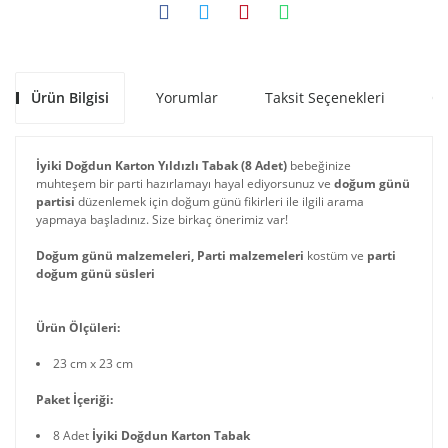
Ürün Bilgisi
Yorumlar
Taksit Seçenekleri
Ön
İyiki Doğdun Karton Yıldızlı Tabak (8 Adet)
bebeğinize
muhteşem bir parti hazırlamayı hayal ediyorsunuz ve
doğum günü
partisi
düzenlemek için doğum günü fikirleri ile ilgili arama
yapmaya başladınız. Size birkaç önerimiz var!
Doğum günü malzemeleri, Parti malzemeleri
kostüm ve
parti
doğum günü süsleri
Ürün Ölçüleri:
23 cm x 23 cm
Paket İçeriği:
8 Adet
İyiki Doğdun Karton Tabak