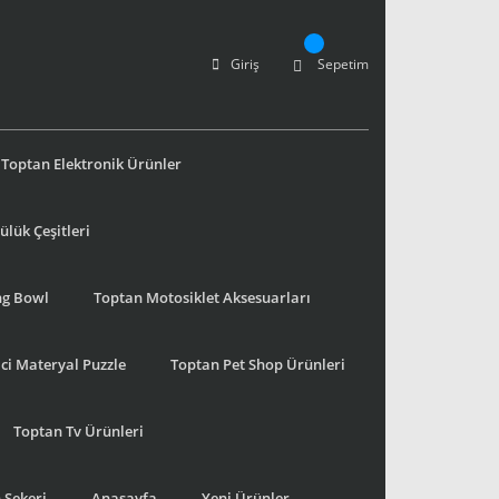
Giriş
Sepetim
Toptan Elektronik Ürünler
lük Çeşitleri
ng Bowl
Toptan Motosiklet Aksesuarları
ci Materyal Puzzle
Toptan Pet Shop Ürünleri
Toptan Tv Ürünleri
 Şekeri
Anasayfa
Yeni Ürünler