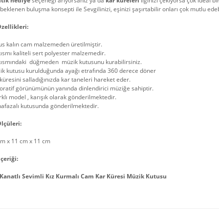
tik hediye
seçeneği arıyorsanız ya da
kar küreleri
ilginizi çekiyorsa çok ideal bi
eklenen buluşma konsepti ile Sevgilinizi, eşinizi şaşırtabilir onları çok mutlu edebi
zellikleri:
us kalın cam malzemeden üretilmiştir.
kısmı kaliteli sert polyester malzemedir.
 kısmındaki düğmeden müzik kutusunu kurabilirsiniz.
ik kutusu kurulduğunda ayağı etrafında 360 derece döner
küresini salladığınızda kar taneleri hareket eder.
ratif görünümünün yanında dinlendirici müziğe sahiptir.
rklı model , karışık olarak gönderilmektedir.
afazalı kutusunda gönderilmektedir.
lçüleri:
cm x 11 cm x 11 cm
çeriği:
Kanatlı Sevimli Kız Kurmalı Cam Kar Küresi Müzik Kutusu