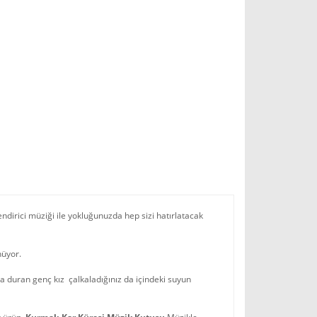
endirici müziği ile yokluğunuzda hep sizi hatırlatacak
nüyor.
da duran genç kız çalkaladığınız da içindeki suyun