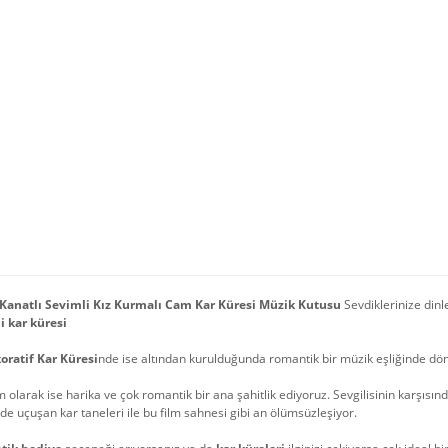
Kanatlı Sevimli Kız Kurmalı Cam Kar Küresi Müzik Kutusu
Sevdiklerinize dinl
i kar küresi
oratif Kar Küresi
nde ise altından kurulduğunda romantik bir müzik eşliğinde dö
 olarak ise harika ve çok romantik bir ana şahitlik ediyoruz. Sevgilisinin karşısın
nde uçuşan kar taneleri ile bu film sahnesi gibi an ölümsüzleşiyor.