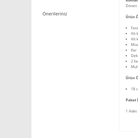
Roman
Dönen b
Önerileriniz
Ürün Ö
Fan
Alt 
Alt
Müz
Kar 
Deko
2 fa
Muh
Ürün Ö
18 
Paket İ
1 Adet