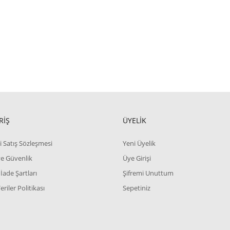
RİŞ
ÜYELİK
i Satış Sözleşmesi
Yeni Üyelik
 ve Güvenlik
Üye Girişi
 İade Şartları
Şifremi Unuttum
Veriler Politikası
Sepetiniz