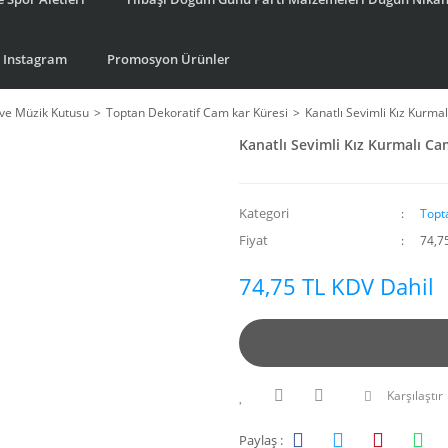
Instagram
Promosyon Ürünler
ve Müzik Kutusu
Toptan Dekoratif Cam kar Küresi
Kanatlı Sevimli Kız Kurma
Kanatlı Sevimli Kız Kurmalı C
Kategori
Topt
Fiyat
74,7
74,75 TL KDV Dahil
Karşılaştır
Paylaş :