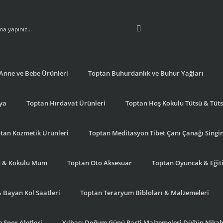
Anne ve Bebe Ürünleri
Toptan Buhurdanlık ve Buhur Yağları
şya
Toptan Hırdavat Ürünleri
Toptan Hoş Kokulu Tütsü & Tütsü
tan Kozmetik Ürünleri
Toptan Meditasyon Tibet Çanı Çanağı Singi
u & Kokulu Mum
Toptan Oto Aksesuar
Toptan Oyuncak & Eğiti
& Bayan Kol Saatleri
Toptan Teraryum Bibloları & Malzemeleri
 Spor Aletleri
Yılbaşı Doğum Günü Parti Malzemeleri Düğün Nikah