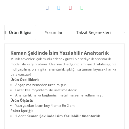
Ürün Bilgisi
Yorumlar
Taksit Seçenekleri
Ön
Keman Şeklinde İsim Yazılabilir Anahtarlık
Müzik sevenleri çok mutlu edecek güzel bir hediyelik anahtarlık
modeli ile karşınızdayız! Üzerine dilediğiniz ismi yazdırabileceğiniz
mdf yapılmış olan gitar anahtarlık, şıklığınızı tamamlayacak harika
bir aksesuar!
Ürün Özellikleri:
Ahşap malzemeden üretilmiştir.
Lazer kesim yöntemi ile üretilmektedir.
Anahtarlık halka bağlantısı metal malzeme kullanılmıştır
Ürün Ölçüsü:
Yazı yazılan kısım boy 4 cm x En 2 cm
Paket İçeriği:
1 Adet
Keman Şeklinde İsim Yazılabilir Anahtarlık