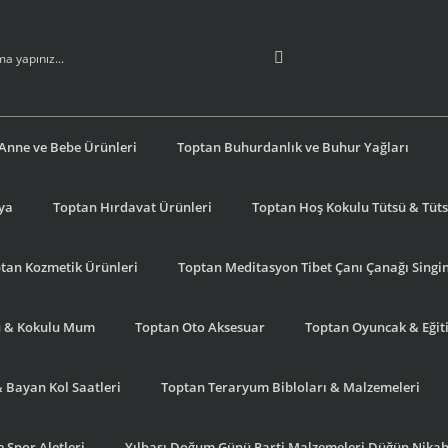
Anne ve Bebe Ürünleri
Toptan Buhurdanlık ve Buhur Yağları
şya
Toptan Hırdavat Ürünleri
Toptan Hoş Kokulu Tütsü & Tütsü
tan Kozmetik Ürünleri
Toptan Meditasyon Tibet Çanı Çanağı Singi
u & Kokulu Mum
Toptan Oto Aksesuar
Toptan Oyuncak & Eğiti
& Bayan Kol Saatleri
Toptan Teraryum Bibloları & Malzemeleri
 Spor Aletleri
Yılbaşı Doğum Günü Parti Malzemeleri Düğün Nikah