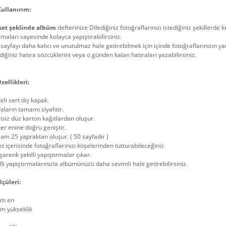
Kullanırım:
ket şeklinde albüm
defterinize Dilediğiniz fotoğraflarınızı istediğiniz şekillerd
rmaları sayesinde kolayca yapıştırabilirsiniz.
sayfayı daha kalıcı ve unutulmaz hale getirebilmek için içinde fotoğraflarınızın y
diğiniz hatıra sözcüklerini veya o günden kalan hatıraları yazabilirsiniz.
zellikleri:
teli sert dış kapak.
aların tamamı siyahtır.
isiz düz karton kağıtlardan oluşur.
er enine doğru geniştir.
am 25 yapraktan oluşur. ( 50 sayfadır )
t içerisinde fotoğraflarınızı köşelerinden tutturabileceğiniz
arenk şekilli yapıştırmalar çıkar.
lli yapıştırmalarınızla albümünüzü daha sevimli hale getirebilirsiniz.
lçüleri:
cm en
cm yükseklik