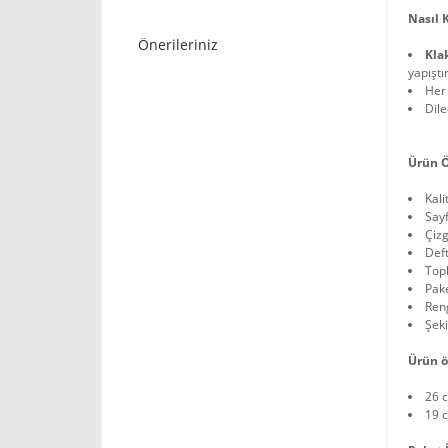
Nasıl 
Önerileriniz
Kla
yapıştı
Her 
Dile
Ürün Ö
Kali
Sayf
Çizg
Deft
Topl
Pake
Reng
Şeki
Ürün ö
26 
19 