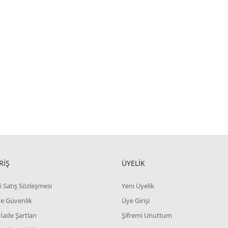
RİŞ
ÜYELİK
i Satış Sözleşmesi
Yeni Üyelik
 ve Güvenlik
Üye Girişi
 İade Şartları
Şifremi Unuttum