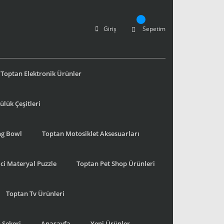
Giriş
Sepetim
Toptan Elektronik Ürünler
lük Çeşitleri
ng Bowl
Toptan Motosiklet Aksesuarları
ci Materyal Puzzle
Toptan Pet Shop Ürünleri
Toptan Tv Ürünleri
 Şekeri
Anasayfa
Yeni Ürünler