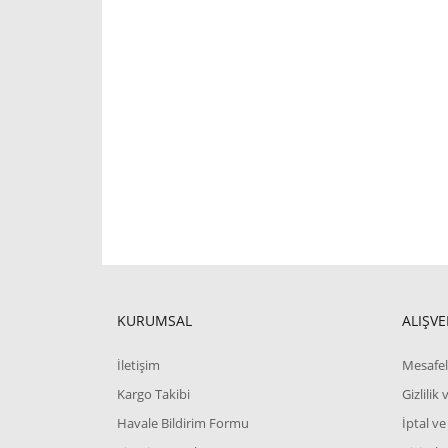
KURUMSAL
ALIŞVE
İletişim
Mesafel
Kargo Takibi
Gizlilik
Havale Bildirim Formu
İptal ve