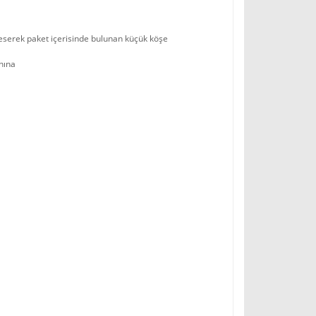
e keserek paket içerisinde bulunan küçük köşe
anına