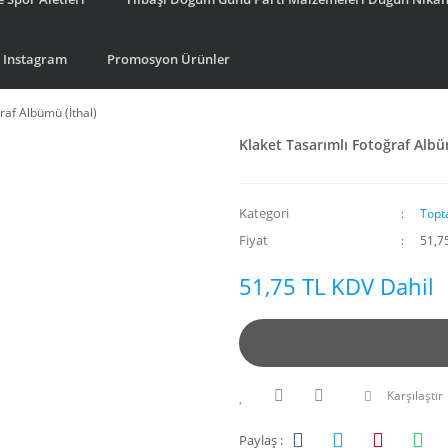
Instagram
Promosyon Ürünler
raf Albümü (İthal)
Klaket Tasarımlı Fotoğraf Albü
Kategori
Topt
Fiyat
51,7
51,75 TL KDV Dahil
Karşılaştır
Paylaş :