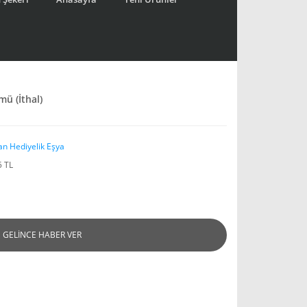
mü (İthal)
an Hediyelik Eşya
5 TL
GELİNCE HABER VER