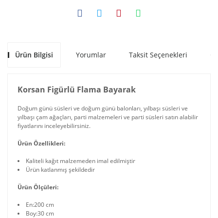
Ürün Bilgisi
Yorumlar
Taksit Seçenekleri
Ön
Korsan Figürlü Flama Bayarak
Doğum günü süsleri ve doğum günü balonları, yılbaşı süsleri ve
yılbaşı çam ağaçları, parti malzemeleri ve parti süsleri satın alabilir
fiyatlarını inceleyebilirsiniz.
Ürün Özellikleri:
Kaliteli kağıt malzemeden imal edilmiştir
Ürün katlanmış şekildedir
Ürün Ölçüleri:
En:200 cm
Boy:30 cm