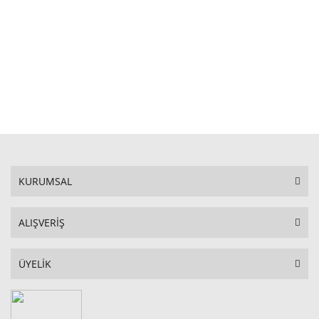
STOKTA YOK
KURUMSAL
ALIŞVERİŞ
ÜYELİK