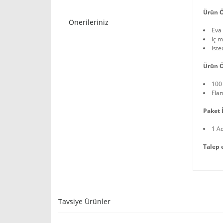
Ürün Ö
Önerileriniz
Eva 
İç m
İste
Ürün Ö
100
Fla
Paket İ
1 A
Talep 
Tavsiye Ürünler