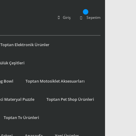
Giriş
Sepetim
Toptan Elektronik Ürünler
lük Çeşitleri
ng Bowl
Toptan Motosiklet Aksesuarları
ci Materyal Puzzle
Toptan Pet Shop Ürünleri
Toptan Tv Ürünleri
 Şekeri
Anasayfa
Yeni Ürünler