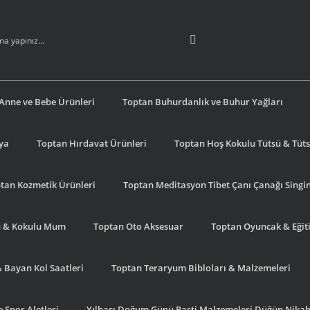
Anne ve Bebe Ürünleri
Toptan Buhurdanlık ve Buhur Yağları
şya
Toptan Hırdavat Ürünleri
Toptan Hoş Kokulu Tütsü & Tütsü
tan Kozmetik Ürünleri
Toptan Meditasyon Tibet Çanı Çanağı Singi
u & Kokulu Mum
Toptan Oto Aksesuar
Toptan Oyuncak & Eğiti
& Bayan Kol Saatleri
Toptan Teraryum Bibloları & Malzemeleri
 Spor Aletleri
Yılbaşı Doğum Günü Parti Malzemeleri Düğün Nikah