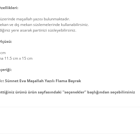
zellikleri:
üzerinde maşallah yazısı bulunmaktadır.
ekan ve dış mekan süslemelerinde kullanabilirsiniz.
diğiniz yere asarak partinizi süsleyebilirsiniz.
lçüsü:
 cm
ma 11.5 cm x 15 cm
çeriği:
det
Sünnet Eva Maşallah Yazılı Flama Bayrak
ettiğiniz ürünü ürün sayfasındaki ''seçenekler'' başlığından seçebilirsiniz