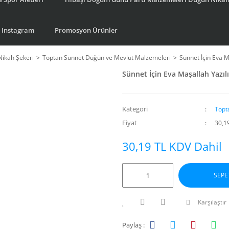
Instagram
Promosyon Ürünler
Nikah Şekeri
Toptan Sünnet Düğün ve Mevlüt Malzemeleri
Sünnet İçin Eva M
Sünnet İçin Eva Maşallah Yazıl
Kategori
Topt
Fiyat
30,1
30,19 TL KDV Dahil
SEPE
Karşılaştır
Paylaş :