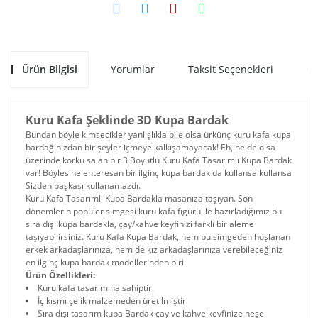
Ürün Bilgisi
Yorumlar
Taksit Seçenekleri
Ön
Kuru Kafa Şeklinde 3D Kupa Bardak
Bundan böyle kimsecikler yanlışlıkla bile olsa ürkünç kuru kafa kupa
bardağınızdan bir şeyler içmeye kalkışamayacak! Eh, ne de olsa
üzerinde korku salan bir 3 Boyutlu Kuru Kafa Tasarımlı Kupa Bardak
var! Böylesine enteresan bir ilginç kupa bardak da kullansa kullansa
Sizden başkası kullanamazdı.
Kuru Kafa Tasarımlı Kupa Bardakla masanıza taşıyan. Son
dönemlerin popüler simgesi kuru kafa figürü ile hazırladığımız bu
sıra dışı kupa bardakla, çay/kahve keyfinizi farklı bir aleme
taşıyabilirsiniz. Kuru Kafa Kupa Bardak, hem bu simgeden hoşlanan
erkek arkadaşlarınıza, hem de kız arkadaşlarınıza verebileceğiniz
en ilginç kupa bardak modellerinden biri.
Ürün Özellikleri:
Kuru kafa tasarımına sahiptir.
İç kısmı çelik malzemeden üretilmiştir
Sıra dışı tasarım kupa Bardak çay ve kahve keyfinize neşe