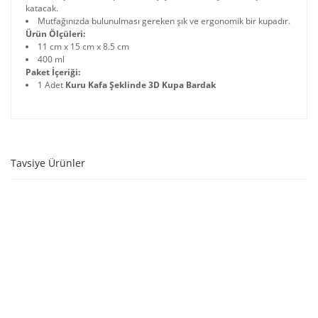
katacak.
Mutfağınızda bulunulması gereken şık ve ergonomik bir kupadır.
Ürün Ölçüleri:
11 cm x 15 cm x 8.5 cm
400 ml
Paket İçeriği:
1 Adet
Kuru Kafa Şeklinde 3D Kupa Bardak
Tavsiye Ürünler