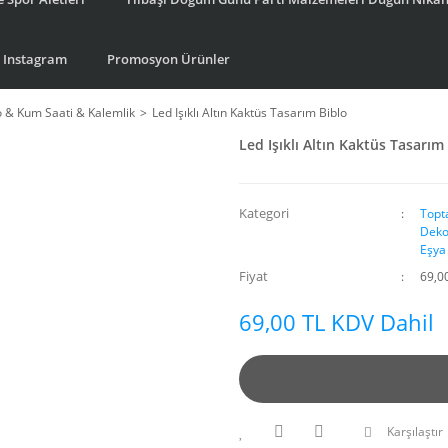
Instagram
Promosyon Ürünler
o & Kum Saati & Kalemlik
Led Işıklı Altın Kaktüs Tasarım Biblo
Led Işıklı Altın Kaktüs Tasarım
Kategori
Topt
Deko
Eşya
Fiyat
69,0
69,00 TL KDV Dahil
Karşılaştır