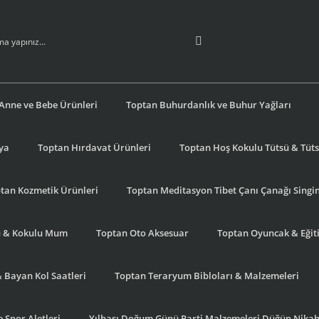
Anne ve Bebe Ürünleri
Toptan Buhurdanlık ve Buhur Yağları
şya
Toptan Hırdavat Ürünleri
Toptan Hoş Kokulu Tütsü & Tütsü
tan Kozmetik Ürünleri
Toptan Meditasyon Tibet Çanı Çanağı Singi
u & Kokulu Mum
Toptan Oto Aksesuar
Toptan Oyuncak & Eğiti
& Bayan Kol Saatleri
Toptan Teraryum Bibloları & Malzemeleri
 Spor Aletleri
Yılbaşı Doğum Günü Parti Malzemeleri Düğün Nikah