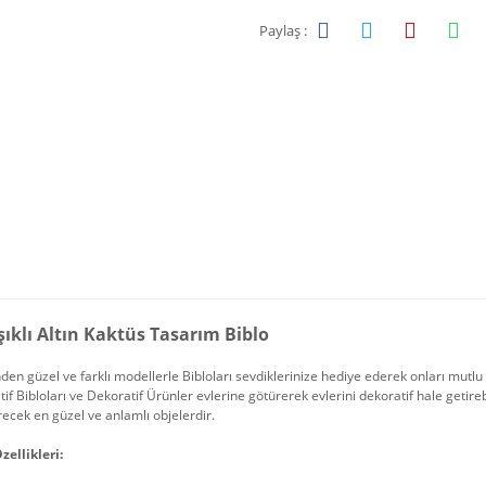
Paylaş :
şıklı Altın Kaktüs Tasarım Biblo
nden güzel ve farklı modellerle Bibloları sevdiklerinize hediye ederek onları mutlu
if Bibloları ve Dekoratif Ürünler evlerine götürerek evlerini dekoratif hale getirebi
recek en güzel ve anlamlı objelerdir.
zellikleri: