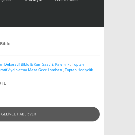
 Biblo
an Dekoratif Biblo & Kum Saati & Kalemlik
,
Toptan
ratif Aydınlatma Masa Gece Lambası
,
Toptan Hediyelik
0 TL
GELİNCE HABER VER