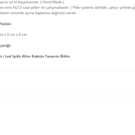
apımı ve el boyamasıdır. ( Hand Made )
et mini AG13 saat pilleri ile çalışmaktadır. ( Piller pakete dahildir, çalışır şekilde
banın üstünde açma kapatma düğmesi vardır
lçüsü:
cm x 9 cm x 6 cm
çeriği:
det
Led Işıklı Altın Kaktüs Tasarım Biblo