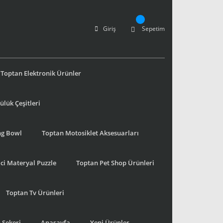
Giriş
Sepetim
Toptan Elektronik Ürünler
lük Çeşitleri
ng Bowl
Toptan Motosiklet Aksesuarları
ci Materyal Puzzle
Toptan Pet Shop Ürünleri
Toptan Tv Ürünleri
 Şekeri
Anasayfa
Yeni Ürünler