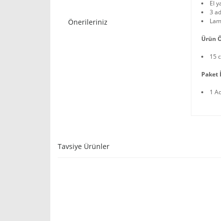
El y
3 ad
Lam
Önerileriniz
Ürün Ö
15 
Paket İ
1 A
Tavsiye Ürünler