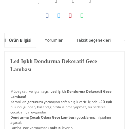
Ürün Bilgisi
Yorumlar
Taksit Seçenekleri
Ön
Led Işıklı Dondurma Dekoratif Gece
Lambası
Müthiş tatlı ve iştah açıcı
Led Işıklı Dondurma Dekoratif Gece
Lambası
!
Karanlıkta gözünüzü yormayan soft bir ışık verir. İçinde
LED ışık
bulunduğundan, kullandığınızda ısınma yapmaz, bu nedenle
çocuklar için uygundur.
Dondurma Çocuk Odası Gece Lambası
çocuklarınızın iştahını
açacak
Lamba, göz yormayacak
soft ışık
verir.