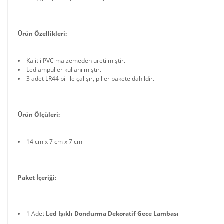
Ürün Özellikleri:
Kalitli PVC malzemeden üretilmiştir.
Led ampüller kullanılmıştır.
3 adet LR44 pil ile çalışır, piller pakete dahildir.
Ürün Ölçüleri:
14 cm x 7 cm x 7 cm
Paket İçeriği:
1 Adet
Led Işıklı Dondurma Dekoratif Gece Lambası