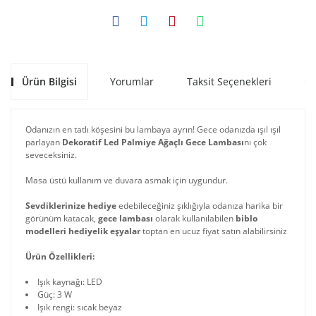
Ürün Bilgisi
Yorumlar
Taksit Seçenekleri
Ön
Odanızın en tatlı köşesini bu lambaya ayrın! Gece odanızda ışıl ışıl
parlayan
Dekoratif Led Palmiye Ağaçlı Gece Lambası
nı çok
seveceksiniz.
Masa üstü kullanım ve duvara asmak için uygundur.
Sevdiklerinize hediye
edebileceğiniz şıklığıyla odanıza harika bir
görünüm katacak,
gece lambası
olarak kullanılabilen
biblo
modelleri
hediyelik eşyalar
toptan en ucuz fiyat satın alabilirsiniz
Ürün Özellikleri:
Işık kaynağı: LED
Güç: 3 W
Işık rengi: sıcak beyaz