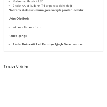
Malzeme: Plastik + LED
2 Adet AA pil kullanır (Piller pakete dahil değil)
Not:renk stok durumuna göre karışık gönderilecektir
Ürün Ölçüleri:
24 cm x 16 cm x 3 cm
Paket İçeriği:
1 Adet
Dekoratif Led Palmiye Ağaçlı Gece Lambası
Tavsiye Ürünler