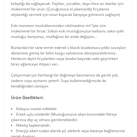
kolaylığı da sağlayacak. Yaşlılar, çocuklar, duyu hissi az olanlar için
mükemmel bir ürün. (Çocuğunuza el yıkama/diş fırçalama
alışkanlığı vermek için onun koşarak banyoya gitmesini sağlayın)
Eski monoton musluklarınızdan sıkılmadınız mı? İşte size
mükemmel bir fırsat. Sökün eski musluğunuzun kafasını, takın ışıklı
musluğu; banyonuz, mutfağınız bir anda değişsin...
Bunlardan bir tane temin ederek o klasik lavabonuzu yıldız savaşları
dönemine gitmiş bir bilim kurgu sahnesine dönüştürebilirsiniz.
Herkesin dişini fırçalarken veya lavabo başında vakit geçirirken
biraz eğlenceye ihtiyacı var...
Çalıştırmak için herhangi bir düğmeye basmanıza da gerek yok,
sadece suyu açmanız yeterli. Suyu kullanmadığınızda da
kendiliğinden sönüyor.
Ürün Özellikleri:
Kolayca monte edilebilir
Erkek uçlu modeldir (Musluğunuzun akan kısmındaki filtreyi
çıkarınca dişi uç olması gerekmektedir)
Nikelaj kaplamalıdır.
Enerjiyi akan sudan alarak pil, elektrik veya batarya bağlantısına
gerek duymaz