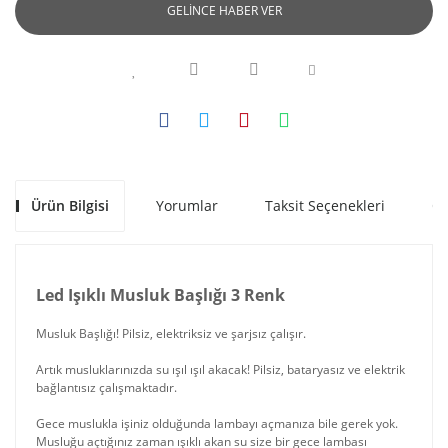
GELİNCE HABER VER
Ürün Bilgisi
Yorumlar
Taksit Seçenekleri
Ön
Led Işıklı Musluk Başlığı 3 Renk
Musluk Başlığı! Pilsiz, elektriksiz ve şarjsız çalışır.
Artık musluklarınızda su ışıl ışıl akacak! Pilsiz, bataryasız ve elektrik
bağlantısız çalışmaktadır.
Gece muslukla işiniz olduğunda lambayı açmanıza bile gerek yok.
Musluğu açtığınız zaman ışıklı akan su size bir gece lambası